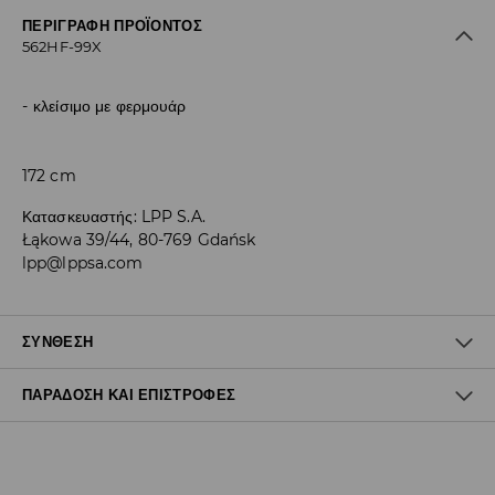
ΠΕΡΙΓΡΑΦΉ ΠΡΟΪΌΝΤΟΣ
562HF-99X
κλείσιμο με φερμουάρ
172 cm
Κατασκευαστής
:
LPP S.A.
Łąkowa 39/44, 80-769 Gdańsk
lpp@lppsa.com
ΣΎΝΘΕΣΗ
ΠΑΡΆΔΟΣΗ ΚΑΙ ΕΠΙΣΤΡΟΦΈΣ
83% MODAL, 17% ΠΟΛΥΕΣΤΕΡΑΣ
Πολιτική αποστολών