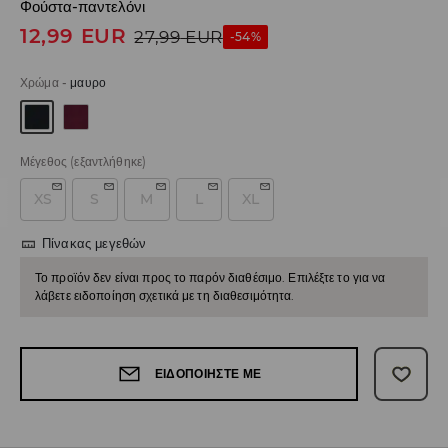
Φούστα-παντελόνι
12,99
EUR
27,99
EUR
-54%
Χρώμα
-
μαυρο
Μέγεθος
(εξαντλήθηκε)
XS
S
M
L
XL
Πίνακας μεγεθών
Το προϊόν δεν είναι προς το παρόν διαθέσιμο. Επιλέξτε το για να
λάβετε ειδοποίηση σχετικά με τη διαθεσιμότητα.
ΕΙΔΟΠΟΙΉΣΤΕ ΜΕ