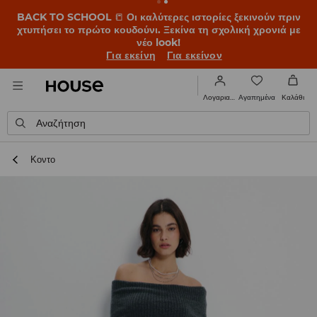
BACK TO SCHOOL
📒
Οι καλύτερες ιστορίες ξεκινούν πριν
χτυπήσει το πρώτο κουδούνι. Ξεκίνα τη σχολική χρονιά με
νέο look!
Για εκείνη
Για εκείνον
Αγαπημένα
Λογαριασμός
Καλάθι
Αναζήτηση
Κοντο