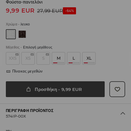
Φούστα-παντελόνι
9,99
EUR
27,99
EUR
-64%
Χρώμα
-
λευκο
Μέγεθος
-
Επιλογή μεγέθους
XXS
XS
S
M
L
XL
Πίνακας μεγεθών
Προσθήκη
-
9,99
EUR
ΠΕΡΙΓΡΑΦΉ ΠΡΟΪΌΝΤΟΣ
574IP-00X