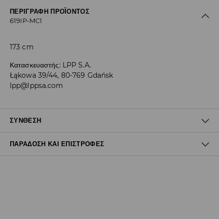
ΠΕΡΙΓΡΑΦΉ ΠΡΟΪΌΝΤΟΣ
619IP-MC1
173 cm
Κατασκευαστής
:
LPP S.A.
Łąkowa 39/44, 80-769 Gdańsk
lpp@lppsa.com
ΣΎΝΘΕΣΗ
ΠΑΡΆΔΟΣΗ ΚΑΙ ΕΠΙΣΤΡΟΦΈΣ
100% ΒΑΜΒΑΚΙ
Πολιτική αποστολών
Δωρεάν αποστολή από 40 EUR | Δωρεάν επιστροφή