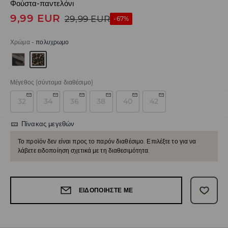
Φούστα-παντελόνι
9,99
EUR
29,99
EUR
-67%
Χρώμα
-
πολυχρωμο
Μέγεθος
(σύντομα διαθέσιμο)
32
34
36
38
40
42
Πίνακας μεγεθών
Το προϊόν δεν είναι προς το παρόν διαθέσιμο. Επιλέξτε το για να
λάβετε ειδοποίηση σχετικά με τη διαθεσιμότητα.
ΕΙΔΟΠΟΙΉΣΤΕ ΜΕ