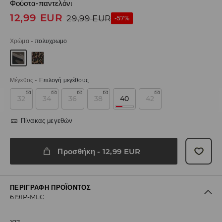
Φούστα-παντελόνι
12,99
EUR
29,99
EUR
-57%
Χρώμα
-
πολυχρωμο
Μέγεθος
-
Επιλογή μεγέθους
32
34
36
38
40
42
Πίνακας μεγεθών
Προσθήκη
-
12,99
EUR
ΠΕΡΙΓΡΑΦΉ ΠΡΟΪΌΝΤΟΣ
619IP-MLC