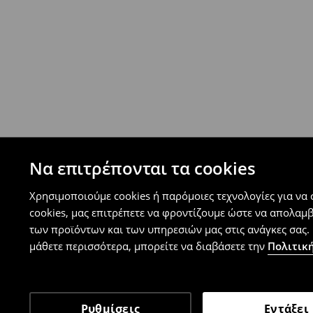
⟶
Ανακαλύψτε περισσότερες πληροφορίες
Πολιτική επιστροφών
Μπορείτε να επιστρέψετε τα προϊόντα δωρεάν
επιστροφής (δεν ισχύει για συγκεκριμένα αναβ
⟶
Λεπτομέρειες κανόνων επιστροφής
Να επιτρέπονται τα cookies
Χρησιμοποιούμε cookies ή παρόμοιες τεχνολογίες για να
cookies, μας επιτρέπετε να φροντίζουμε ώστε να απολαμ
των προϊόντων και των υπηρεσιών μας στις ανάγκες σας. 
μάθετε περισσότερα, μπορείτε να διαβάσετε την
Πολιτική
Ρυθμίσεις
Εντάξει