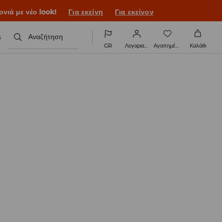
ονιά με νέο look!
Για εκείνη
Για εκείνον
s
Αναζήτηση
GR
Λογαριασμός
Αγαπημένα
Καλάθι