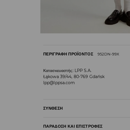
ΠΕΡΙΓΡΑΦΉ ΠΡΟΪΌΝΤΟΣ
952DN-99X
Κατασκευαστής
:
LPP S.A.
Łąkowa 39/44, 80-769 Gdańsk
lpp@lppsa.com
ΣΎΝΘΕΣΗ
63% ΠΟΛΥΕΣΤΕΡΑΣ, 32% ΒΙΣΚΟΖΗ, 5% ΕΛΑΣΤΑΝ
ΠΑΡΆΔΟΣΗ ΚΑΙ ΕΠΙΣΤΡΟΦΈΣ