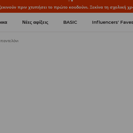
ξεκινούν πριν χτυπήσει το πρώτο κουδούνι. Ξεκίνα τη σχολική χρ
ικα
Νέες αφίξεις
BASIC
Influencers' Fave
παντελόνι