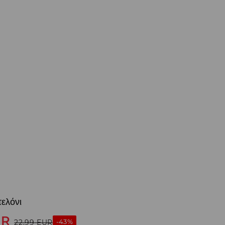
ελόνι
UR
-43%
22,99
EUR