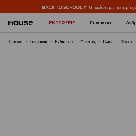
BACK TO SCHOOL
📒
Οι καλύτερες ιστορίες 
ΕΚΠΤΩΣΕΙΣ
Γυναικεια
Ανδρ
House
Γυναικεια
Ενδυματα
Φουστες
Πλισε
Φούστα-