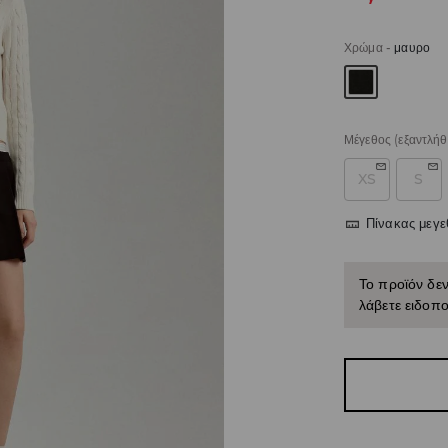
Χρώμα
-
μαυρο
Μέγεθος
(εξαντλήθ
XS
S
Πίνακας μεγ
Το προϊόν δεν
λάβετε ειδοπο