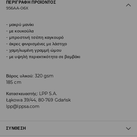
ΠΕΡΙΓΡΑΦΉ ΠΡΟΪΌΝΤΟΣ
956AA-06X
μακρύ μανίκι
με κουκούλα
μπροστινή τσέπη καγκουρό
άκρες φινιρισμένες με λάστιχο
χαμηλωμένη γραμμή ώμου
με υψηλή περιεκτικότητα σε βαμβάκι
Βάρος υλικού: 320 gsm
185 cm
Κατασκευαστής
:
LPP S.A.
Łąkowa 39/44, 80-769 Gdańsk
lpp@lppsa.com
ΣΎΝΘΕΣΗ