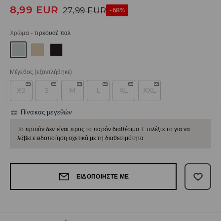
8,99
EUR
27,99
EUR
-68%
Χρώμα
-
τιρκουαζ παλ
Μέγεθος
(εξαντλήθηκε)
XS
S
M
L
XL
XXL
Πίνακας μεγεθών
Το προϊόν δεν είναι προς το παρόν διαθέσιμο. Επιλέξτε το για να
λάβετε ειδοποίηση σχετικά με τη διαθεσιμότητα.
ΕΙΔΟΠΟΙΉΣΤΕ ΜΕ