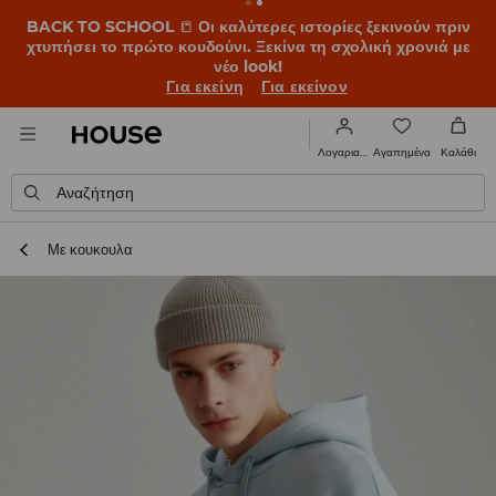
BACK TO SCHOOL
📒
Οι καλύτερες ιστορίες ξεκινούν πριν
χτυπήσει το πρώτο κουδούνι. Ξεκίνα τη σχολική χρονιά με
νέο look!
Για εκείνη
Για εκείνον
Αγαπημένα
Λογαριασμός
Καλάθι
Αναζήτηση
Με κουκουλα