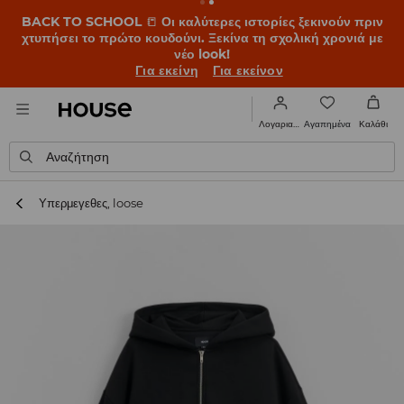
BACK TO SCHOOL
📒
Οι καλύτερες ιστορίες ξεκινούν πριν
χτυπήσει το πρώτο κουδούνι. Ξεκίνα τη σχολική χρονιά με
νέο look!
Για εκείνη
Για εκείνον
Αγαπημένα
Λογαριασμός
Καλάθι
Αναζήτηση
Υπερμεγεθες, loose