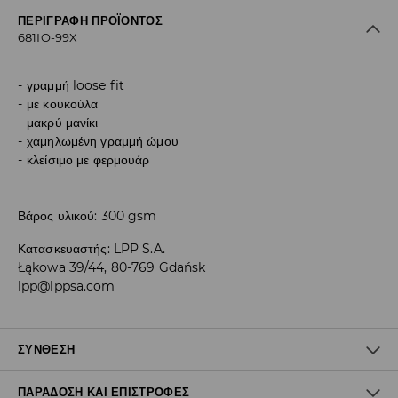
ΠΕΡΙΓΡΑΦΉ ΠΡΟΪΌΝΤΟΣ
681IO-99X
γραμμή loose fit
με κουκούλα
μακρύ μανίκι
χαμηλωμένη γραμμή ώμου
κλείσιμο με φερμουάρ
Βάρος υλικού: 300 gsm
Κατασκευαστής
:
LPP S.A.
Łąkowa 39/44, 80-769 Gdańsk
lpp@lppsa.com
ΣΎΝΘΕΣΗ
ΠΑΡΆΔΟΣΗ ΚΑΙ ΕΠΙΣΤΡΟΦΈΣ
60% ΒΑΜΒΑΚΙ, 40% ΠΟΛΥΕΣΤΕΡΑΣ