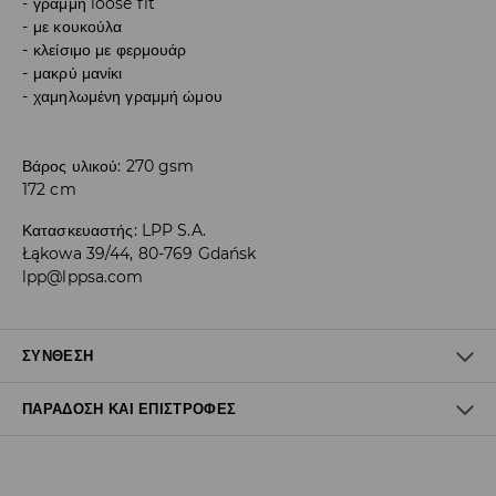
γραμμή loose fit
με κουκούλα
κλείσιμο με φερμουάρ
μακρύ μανίκι
χαμηλωμένη γραμμή ώμου
Βάρος υλικού: 270 gsm
172 cm
Κατασκευαστής
:
LPP S.A.
Łąkowa 39/44, 80-769 Gdańsk
lpp@lppsa.com
ΣΎΝΘΕΣΗ
ΠΑΡΆΔΟΣΗ ΚΑΙ ΕΠΙΣΤΡΟΦΈΣ
48% MODAL, 48% ΠΟΛΥΕΣΤΕΡΑΣ, 4% ΕΛΑΣΤΑΝ
Πολιτική αποστολών