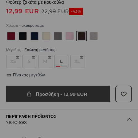
Φούτερ ζακέτα με κουκούλα
12,99
EUR
22,99
EUR
-43%
Χρώμα
-
σκουρο καφέ
Μέγεθος
-
Επιλογή μεγέθους
XS
S
M
L
XL
Πίνακας μεγεθών
Προσθήκη
-
12,99
EUR
ΠΕΡΙΓΡΑΦΉ ΠΡΟΪΌΝΤΟΣ
716IO-89X