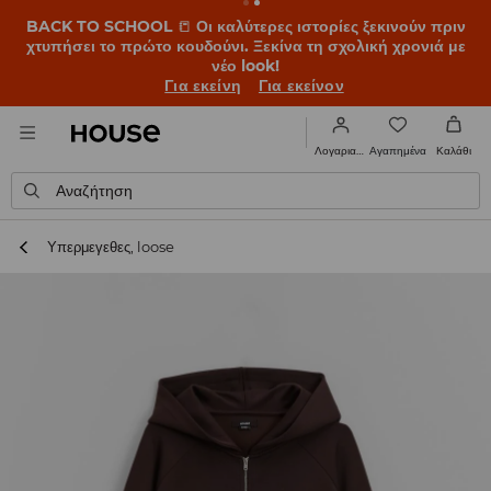
BACK TO SCHOOL
📒
Οι καλύτερες ιστορίες ξεκινούν πριν
χτυπήσει το πρώτο κουδούνι. Ξεκίνα τη σχολική χρονιά με
νέο look!
Για εκείνη
Για εκείνον
Αγαπημένα
Λογαριασμός
Καλάθι
Αναζήτηση
Υπερμεγεθες, loose