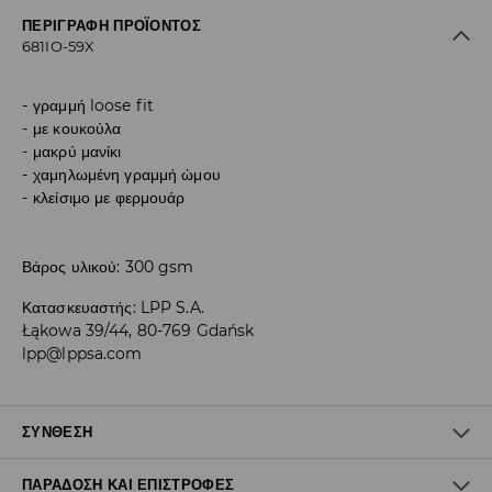
ΠΕΡΙΓΡΑΦΉ ΠΡΟΪΌΝΤΟΣ
681IO-59X
γραμμή loose fit
με κουκούλα
μακρύ μανίκι
χαμηλωμένη γραμμή ώμου
κλείσιμο με φερμουάρ
Βάρος υλικού: 300 gsm
Κατασκευαστής
:
LPP S.A.
Łąkowa 39/44, 80-769 Gdańsk
lpp@lppsa.com
ΣΎΝΘΕΣΗ
ΠΑΡΆΔΟΣΗ ΚΑΙ ΕΠΙΣΤΡΟΦΈΣ
60% ΒΑΜΒΑΚΙ, 40% ΠΟΛΥΕΣΤΕΡΑΣ