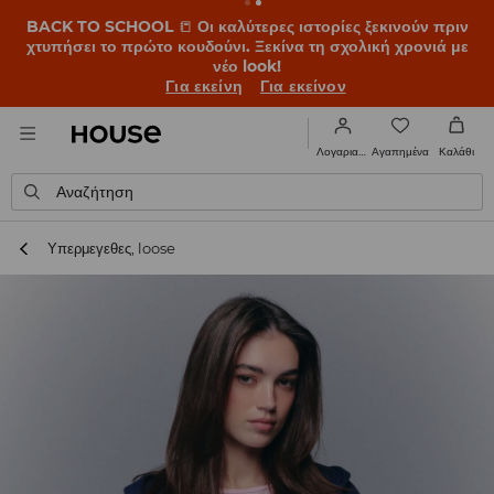
BACK TO SCHOOL
📒
Οι καλύτερες ιστορίες ξεκινούν πριν
χτυπήσει το πρώτο κουδούνι. Ξεκίνα τη σχολική χρονιά με
νέο look!
Για εκείνη
Για εκείνον
Αγαπημένα
Λογαριασμός
Καλάθι
Αναζήτηση
Υπερμεγεθες, loose