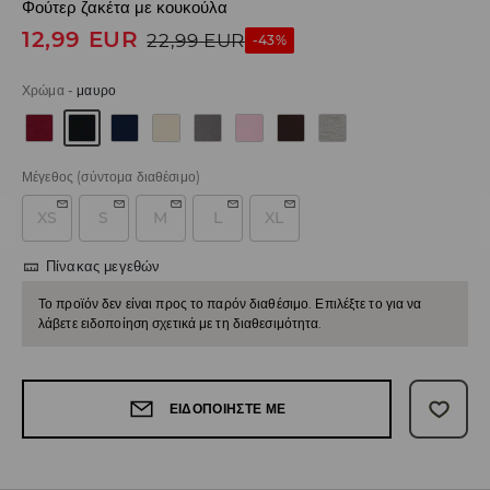
Φούτερ ζακέτα με κουκούλα
12,99
EUR
22,99
EUR
-43%
Χρώμα
-
μαυρο
Μέγεθος
(σύντομα διαθέσιμο)
XS
S
M
L
XL
Πίνακας μεγεθών
Το προϊόν δεν είναι προς το παρόν διαθέσιμο. Επιλέξτε το για να
λάβετε ειδοποίηση σχετικά με τη διαθεσιμότητα.
ΕΙΔΟΠΟΙΉΣΤΕ ΜΕ