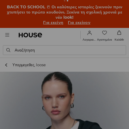
BACK TO SCHOOL
📒
Οι καλύτερες ιστορίες ξεκινούν πριν
χτυπήσει το πρώτο κουδούνι. Ξεκίνα τη σχολική χρονιά με
νέο look!
Για εκείνη
Για εκείνον
Αγαπημένα
Λογαριασμός
Καλάθι
Αναζήτηση
Υπερμεγεθες, loose