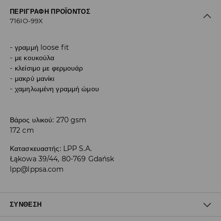
ΠΕΡΙΓΡΑΦΉ ΠΡΟΪΌΝΤΟΣ
716IO-99X
γραμμή loose fit
με κουκούλα
κλείσιμο με φερμουάρ
μακρύ μανίκι
χαμηλωμένη γραμμή ώμου
Βάρος υλικού: 270 gsm
172 cm
Κατασκευαστής
:
LPP S.A.
Łąkowa 39/44, 80-769 Gdańsk
lpp@lppsa.com
ΣΎΝΘΕΣΗ