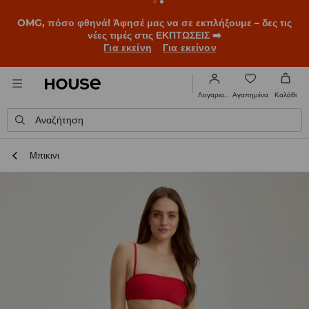
BACK TO SCHOOL
📒
Οι καλύτερες ιστορίες ξεκινούν πριν
χτυπήσει το πρώτο κουδούνι. Ξεκίνα τη σχολική χρονιά με
νέο look!
Για εκείνη
Για εκείνον
Αγαπημένα
Λογαριασμός
Καλάθι
Αναζήτηση
Μπικινι