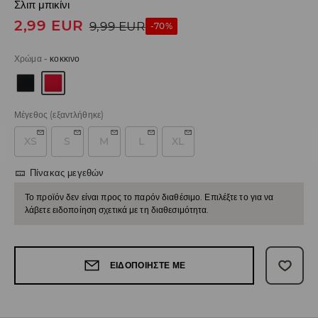
Σλιπ μπικίνι
2,99
EUR
9,99
EUR
-70%
Χρώμα
-
κοκκινο
Μέγεθος
(εξαντλήθηκε)
XS
S
M
L
XL
Πίνακας μεγεθών
Το προϊόν δεν είναι προς το παρόν διαθέσιμο. Επιλέξτε το για να
λάβετε ειδοποίηση σχετικά με τη διαθεσιμότητα.
ΕΙΔΟΠΟΙΉΣΤΕ ΜΕ