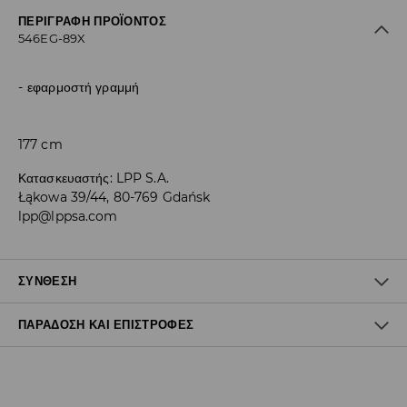
ΠΕΡΙΓΡΑΦΉ ΠΡΟΪΌΝΤΟΣ
546EG-89X
εφαρμοστή γραμμή
177 cm
Κατασκευαστής
:
LPP S.A.
Łąkowa 39/44, 80-769 Gdańsk
lpp@lppsa.com
ΣΎΝΘΕΣΗ
ΠΑΡΆΔΟΣΗ ΚΑΙ ΕΠΙΣΤΡΟΦΈΣ
83% ΠΟΛΥΕΣΤΕΡΑΣ, 17% ΕΛΑΣΤΑΝ
Πολιτική αποστολών