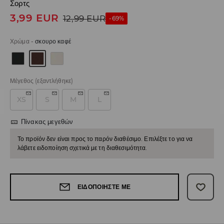
Σορτς
3,99
EUR
12,99
EUR
-69%
Χρώμα
-
σκουρο καφέ
Μέγεθος
(εξαντλήθηκε)
XS
S
M
L
Πίνακας μεγεθών
Το προϊόν δεν είναι προς το παρόν διαθέσιμο. Επιλέξτε το για να
λάβετε ειδοποίηση σχετικά με τη διαθεσιμότητα.
ΕΙΔΟΠΟΙΉΣΤΕ ΜΕ