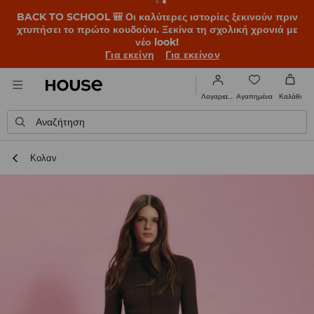
BACK TO SCHOOL 🎒 Οι καλύτερες ιστορίες ξεκινούν πριν
χτυπήσει το πρώτο κουδούνι. Ξεκίνα τη σχολική χρονιά με
νέο look!
Για εκείνη
Για εκείνον
Αγαπημένα
Λογαριασμός
Καλάθι
Αναζήτηση
Κολαν