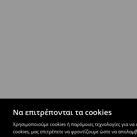
Επιστροφή ταχυμετάφορα - ανατακταβλητ
- Έως 40 EUR -
4.99 EUR
- Από 40 EUR -
ΔΩΡΕΑΝ
-
μεγιστο όριο συνόλου παραγγελιών 500 EUR
⟶
Ανακαλύψτε περισσότερες πληροφορίες
Πολιτική επιστροφών
Μπορείτε να επιστρέψετε τα προϊόντα δωρεάν
επιστροφής (δεν ισχύει για συγκεκριμένα αναβ
⟶
Λεπτομέρειες κανόνων επιστροφής
Να επιτρέπονται τα cookies
Χρησιμοποιούμε cookies ή παρόμοιες τεχνολογίες για να
cookies, μας επιτρέπετε να φροντίζουμε ώστε να απολαμ