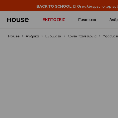
BACK TO SCHOOL
📒
Οι καλύτερες ιστορίες 
ΕΚΠΤΩΣΕΙΣ
Γυναικεια
Ανδρ
House
Ανδρικα
Ενδυματα
Κοντα παντελονια
Υφασματ