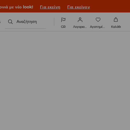
ονιά με νέο look!
Για εκείνη
Για εκείνον
s
Αναζήτηση
GR
Λογαριασμός
Αγαπημένα
Καλάθι