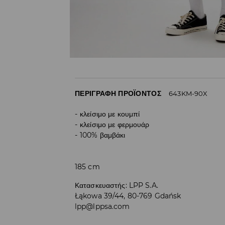
ΠΕΡΙΓΡΑΦΉ ΠΡΟΪΌΝΤΟΣ
643KM-90X
κλείσιμο με κουμπί
κλείσιμο με φερμουάρ
100% βαμβάκι
185 cm
Κατασκευαστής
:
LPP S.A.
Łąkowa 39/44, 80-769 Gdańsk
lpp@lppsa.com