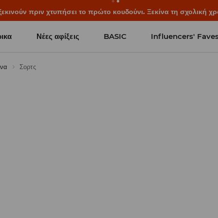
ξεκινούν πριν χτυπήσει το πρώτο κουδούνι. Ξεκίνα τη σχολική χρ
ικα
Νέες αφίξεις
BASIC
Influencers' Fave
ινα
Σορτς