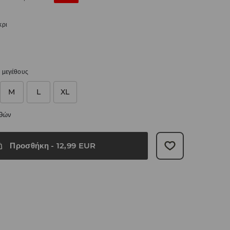
κρι
 μεγέθους
M
L
XL
εθών
Προσθήκη
-
12,99
EUR