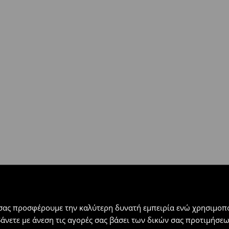
ή
(
4 - 9 εργάσιμες ημέρες
):
 εντός 30 ημερών με μόνο έξοδα
αλλόμενα προϊόντα).
 σας προσφέρουμε την καλύτερη δυνατή εμπειρία ενώ χρησιμοπο
βάνετε με άνεση τις αγορές σας βάσει των δικών σας προτιμήσ