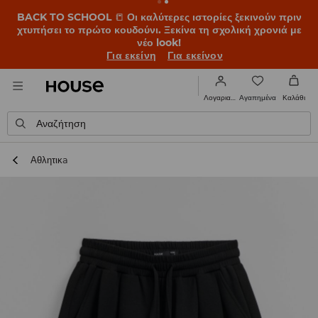
BACK TO SCHOOL
📒
Οι καλύτερες ιστορίες ξεκινούν πριν
χτυπήσει το πρώτο κουδούνι. Ξεκίνα τη σχολική χρονιά με
νέο look!
Για εκείνη
Για εκείνον
Αγαπημένα
Λογαριασμός
Καλάθι
Αναζήτηση
Αθλητικa