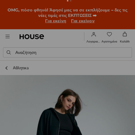
OMG, πόσο φθηνά! Άφησέ μας να σε εκπλήξουμε – δες τις
νέες τιμές στις ΕΚΠΤΩΣΕΙΣ ➡️
Για εκείνη
Για εκείνον
Αγαπημένα
Λογαριασμός
Καλάθι
Αναζήτηση
Αθλητικa