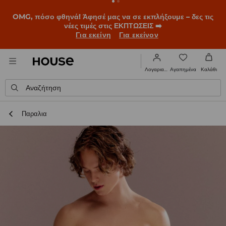
BACK TO SCHOOL
📒
Οι καλύτερες ιστορίες ξεκινούν πριν
χτυπήσει το πρώτο κουδούνι. Ξεκίνα τη σχολική χρονιά με
νέο look!
Για εκείνη
Για εκείνον
Αγαπημένα
Λογαριασμός
Καλάθι
Αναζήτηση
Παραλια