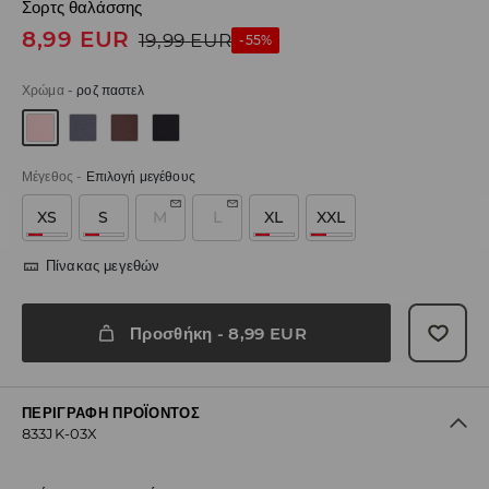
Σορτς θαλάσσης
8,99
EUR
19,99
EUR
-55%
Χρώμα
-
ροζ παστελ
Μέγεθος
-
Επιλογή μεγέθους
XS
S
M
L
XL
XXL
Πίνακας μεγεθών
Προσθήκη
-
8,99
EUR
ΠΕΡΙΓΡΑΦΉ ΠΡΟΪΌΝΤΟΣ
833JK-03X