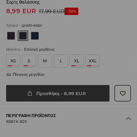
Σορτς θαλάσσης
8,99
EUR
17,99
EUR
-50%
Χρώμα
-
χρυσο-καφε
Μέγεθος
-
Επιλογή μεγέθους
XS
S
M
L
XL
XXL
Πίνακας μεγεθών
Προσθήκη
-
8,99
EUR
ΠΕΡΙΓΡΑΦΉ ΠΡΟΪΌΝΤΟΣ
838JK-82X