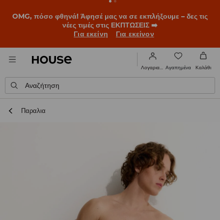
BACK TO SCHOOL
📒
Οι καλύτερες ιστορίες ξεκινούν πριν
χτυπήσει το πρώτο κουδούνι. Ξεκίνα τη σχολική χρονιά με
νέο look!
Για εκείνη
Για εκείνον
Αγαπημένα
Λογαριασμός
Καλάθι
Αναζήτηση
Παραλια