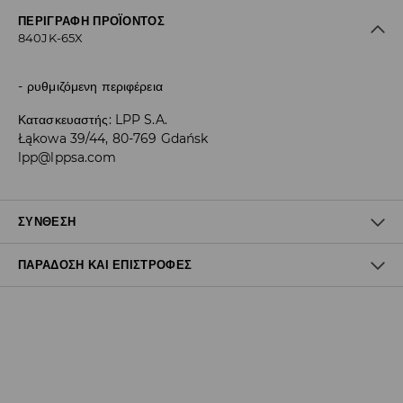
ΠΕΡΙΓΡΑΦΉ ΠΡΟΪΌΝΤΟΣ
840JK-65X
ρυθμιζόμενη περιφέρεια
Κατασκευαστής
:
LPP S.A.
Łąkowa 39/44, 80-769 Gdańsk
lpp@lppsa.com
ΣΎΝΘΕΣΗ
ΠΑΡΆΔΟΣΗ ΚΑΙ ΕΠΙΣΤΡΟΦΈΣ
97% ΠΟΛΥΕΣΤΕΡΑΣ, 3% ΕΛΑΣΤΑΝ
Πολιτική αποστολών
Δωρεάν αποστολή από 40 EUR | Δωρεάν επιστροφή