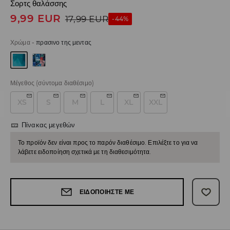
Σορτς θαλάσσης
9,99
EUR
17,99
EUR
-44%
Χρώμα
-
πρασινο της μεντας
Μέγεθος
(σύντομα διαθέσιμο)
XS
S
M
L
XL
XXL
Πίνακας μεγεθών
Το προϊόν δεν είναι προς το παρόν διαθέσιμο. Επιλέξτε το για να
λάβετε ειδοποίηση σχετικά με τη διαθεσιμότητα.
ΕΙΔΟΠΟΙΉΣΤΕ ΜΕ