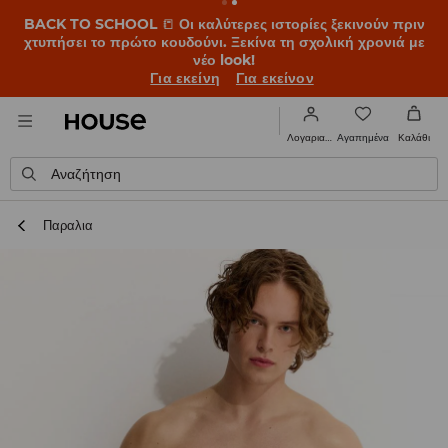
BACK TO SCHOOL
📒
Οι καλύτερες ιστορίες ξεκινούν πριν
χτυπήσει το πρώτο κουδούνι. Ξεκίνα τη σχολική χρονιά με
νέο look!
Για εκείνη
Για εκείνον
Αγαπημένα
Λογαριασμός
Καλάθι
Αναζήτηση
Παραλια