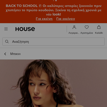
BACK TO SCHOOL
📒
Οι καλύτερες ιστορίες ξεκινούν πριν
χτυπήσει το πρώτο κουδούνι. Ξεκίνα τη σχολική χρονιά με
νέο look!
Για εκείνη
Για εκείνον
Αγαπημένα
Λογαριασμός
Καλάθι
Αναζήτηση
Μπικινι