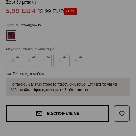
Σουτιέν μπικίνι
5,99
EUR
15,99
EUR
-63%
Χρώμα
-
πολυχρωμο
Μέγεθος
(σύντομα διαθέσιμο)
XS
S
M
L
XL
Πίνακας μεγεθών
Το προϊόν δεν είναι προς το παρόν διαθέσιμο. Επιλέξτε το για να
λάβετε ειδοποίηση σχετικά με τη διαθεσιμότητα.
ΕΙΔΟΠΟΙΉΣΤΕ ΜΕ