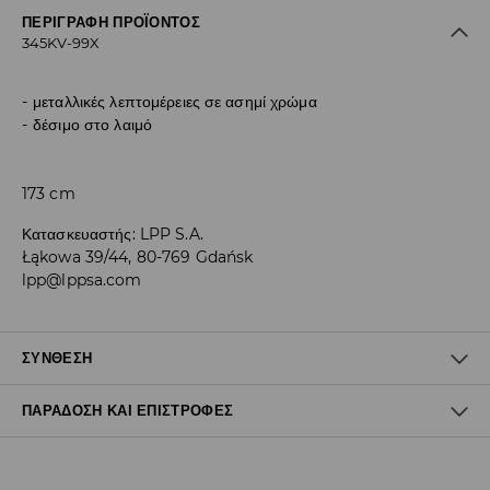
ΠΕΡΙΓΡΑΦΉ ΠΡΟΪΌΝΤΟΣ
345KV-99X
μεταλλικές λεπτομέρειες σε ασημί χρώμα
δέσιμο στο λαιμό
173 cm
Κατασκευαστής
:
LPP S.A.
Łąkowa 39/44, 80-769 Gdańsk
lpp@lppsa.com
ΣΎΝΘΕΣΗ
ΠΑΡΆΔΟΣΗ ΚΑΙ ΕΠΙΣΤΡΟΦΈΣ
75% LYOCELL, 25% ΠΟΛΥΑΜΙΔΗ
Πολιτική αποστολών