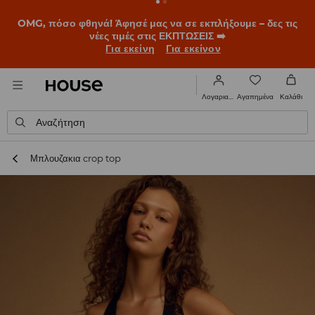
BACK TO SCHOOL
📒
Οι καλύτερες ιστορίες ξεκινούν πριν
χτυπήσει το πρώτο κουδούνι. Ξεκίνα τη σχολική χρονιά με
νέο look!
Για εκείνη
Για εκείνον
Αγαπημένα
Λογαριασμός
Καλάθι
Αναζήτηση
Μπλουζακια crop top