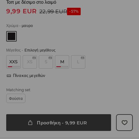
Τοπ με δέσιμο στο λαιμό
9,99
EUR
22,99
EUR
-57%
Χρώμα
-
μαυρο
Μέγεθος
-
Επιλογή μεγέθους
XXS
XS
S
M
L
Πίνακας μεγεθών
Matching set
Φούστα
Προσθήκη
-
9,99
EUR