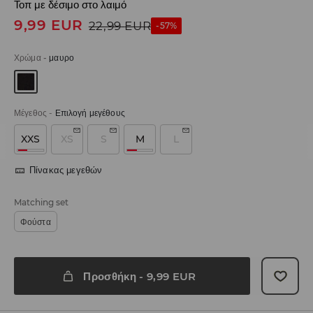
Τοπ με δέσιμο στο λαιμό
9,99
EUR
22,99
EUR
-57%
Χρώμα
-
μαυρο
Μέγεθος
-
Επιλογή μεγέθους
XXS
XS
S
M
L
Πίνακας μεγεθών
Matching set
Φούστα
Προσθήκη
-
9,99
EUR