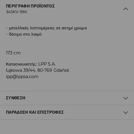
ΠΕΡΙΓΡΑΦΉ ΠΡΟΪΌΝΤΟΣ
345KV-99X
μεταλλικές λεπτομέρειες σε ασημί χρώμα
δέσιμο στο λαιμό
173 cm
Κατασκευαστής
:
LPP S.A.
Łąkowa 39/44, 80-769 Gdańsk
lpp@lppsa.com
ΣΎΝΘΕΣΗ
ΠΑΡΆΔΟΣΗ ΚΑΙ ΕΠΙΣΤΡΟΦΈΣ
75% LYOCELL, 25% ΠΟΛΥΑΜΙΔΗ
Πολιτική αποστολών