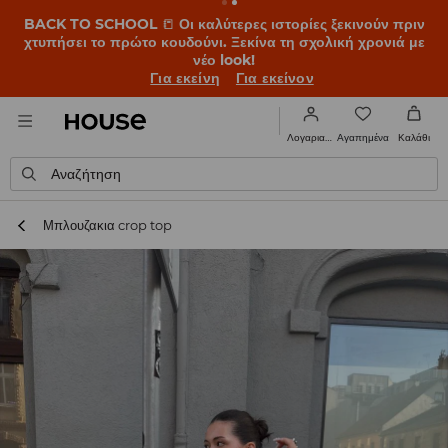
BACK TO SCHOOL
📒
Οι καλύτερες ιστορίες ξεκινούν πριν
χτυπήσει το πρώτο κουδούνι. Ξεκίνα τη σχολική χρονιά με
νέο look!
Για εκείνη
Για εκείνον
Αγαπημένα
Λογαριασμός
Καλάθι
Αναζήτηση
Μπλουζακια crop top