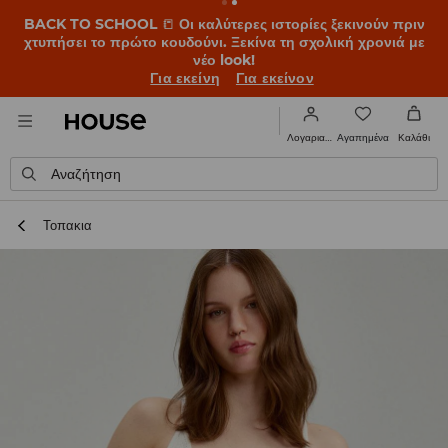
BACK TO SCHOOL
📒
Οι καλύτερες ιστορίες ξεκινούν πριν
χτυπήσει το πρώτο κουδούνι. Ξεκίνα τη σχολική χρονιά με
νέο look!
Για εκείνη
Για εκείνον
Αγαπημένα
Λογαριασμός
Καλάθι
Αναζήτηση
Τοπακια