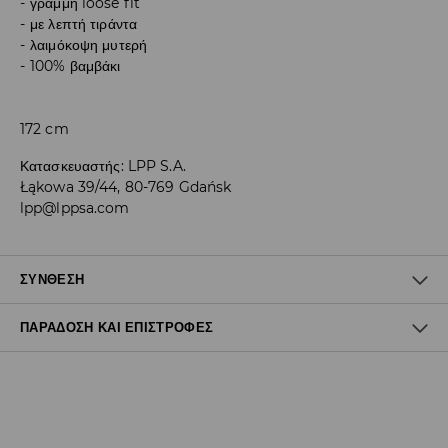
γραμμή loose fit
με λεπτή τιράντα
λαιμόκοψη μυτερή
100% βαμβάκι
172 cm
Κατασκευαστής
:
LPP S.A.
Łąkowa 39/44, 80-769 Gdańsk
lpp@lppsa.com
ΣΎΝΘΕΣΗ
ΠΑΡΆΔΟΣΗ ΚΑΙ ΕΠΙΣΤΡΟΦΈΣ
Ύφασμα I
:
100% ΒΑΜΒΑΚΙ
ΠΛΥΝΤΗΡΙΟ ΣΤΗ ΜΕΓ. ΘΕΡΜΟΚΡΑΣΙΑ 30° C - ΠΟΛΥ ΗΠΙΑ
Πολιτική αποστολών
ΔΙΑΔΙΚΑΣΙΑ
ΜΗΝ ΛΕΥΚΑΝΕΤΕ
Δωρεάν αποστολή από 40 EUR | Δωρεάν επιστροφή