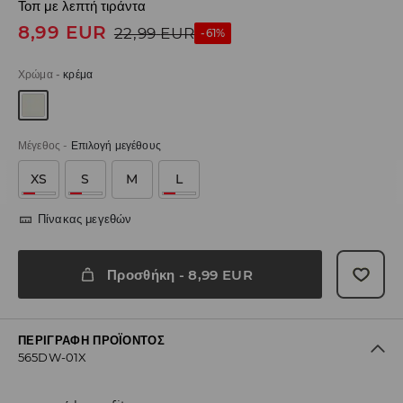
Τοπ με λεπτή τιράντα
8,99
EUR
22,99
EUR
-61%
Χρώμα
-
κρέμα
Μέγεθος
-
Επιλογή μεγέθους
XS
S
M
L
Πίνακας μεγεθών
Προσθήκη
-
8,99
EUR
ΠΕΡΙΓΡΑΦΉ ΠΡΟΪΌΝΤΟΣ
565DW-01X