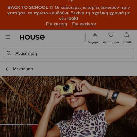
BACK TO SCHOOL
📒
Οι καλύτερες ιστορίες ξεκινούν πριν
χτυπήσει το πρώτο κουδούνι. Ξεκίνα τη σχολική χρονιά με
νέο look!
Για εκείνη
Για εκείνον
Αγαπημένα
Λογαριασμός
Καλάθι
Αναζήτηση
Με σταμπα