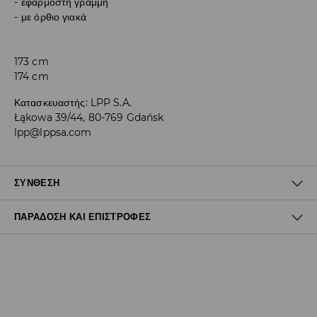
εφαρμοστή γραμμή
με όρθιο γιακά
173 cm
174 cm
Κατασκευαστής
:
LPP S.A.
Łąkowa 39/44, 80-769 Gdańsk
lpp@lppsa.com
ΣΎΝΘΕΣΗ
ΠΑΡΆΔΟΣΗ ΚΑΙ ΕΠΙΣΤΡΟΦΈΣ
75% ΠΟΛΥΑΜΙΔΗ, 25% ΕΛΑΣΤΑΝ
Πολιτική αποστολών
Δωρεάν αποστολή από 40 EUR | Δωρεάν επιστροφή