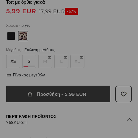
Τοπ με όρθιο γιακά
5,99
EUR
17,99
EUR
-67%
Χρώμα
-
ριγες
Μέγεθος
-
Επιλογή μεγέθους
XS
S
M
L
XL
Πίνακας μεγεθών
Προσθήκη
-
5,99
EUR
ΠΕΡΙΓΡΑΦΉ ΠΡΟΪΌΝΤΟΣ
768KU-ST1