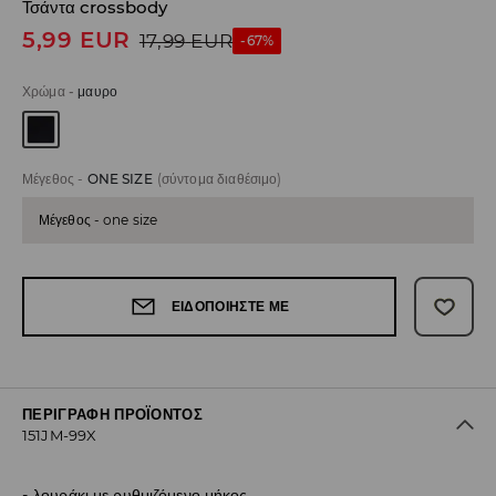
Τσάντα crossbody
5,99
EUR
17,99
EUR
-67%
Χρώμα
-
μαυρο
Μέγεθος
-
ONE SIZE
(σύντομα διαθέσιμο)
Μέγεθος - one size
ΕΙΔΟΠΟΙΉΣΤΕ ΜΕ
ΠΕΡΙΓΡΑΦΉ ΠΡΟΪΌΝΤΟΣ
151JM-99X
λουράκι με ρυθμιζόμενο μήκος