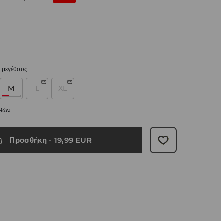
 μεγέθους
M
L
XL
εθών
Προσθήκη
-
19,99
EUR