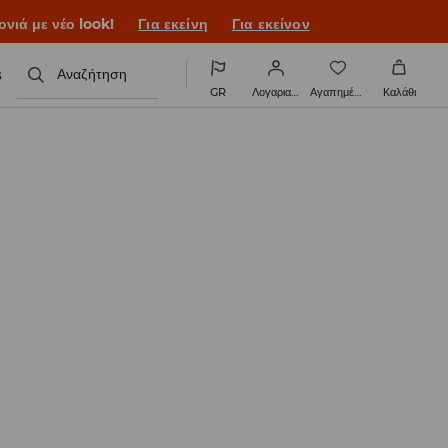
ονιά με νέο look!
Για εκείνη
Για εκείνον
s
Αναζήτηση
GR
Λογαριασμός
Αγαπημένα
Καλάθι