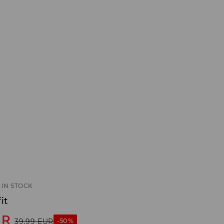
IN STOCK
it
UR
-50%
39,99
EUR