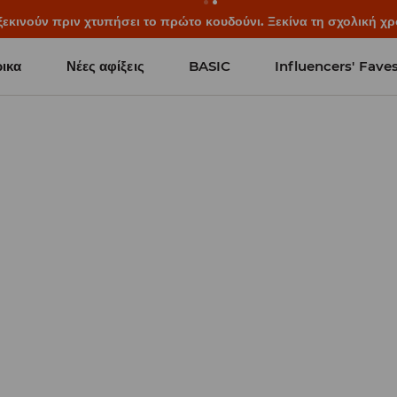
ξεκινούν πριν χτυπήσει το πρώτο κουδούνι. Ξεκίνα τη σχολική χρ
ικα
Νέες αφίξεις
BASIC
Influencers' Fave