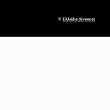
Ελλάδα (Greece)
Τζιν baggy fit