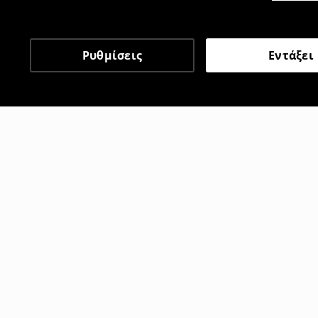
Ρυθμίσεις
Εντάξει
Άλλοι πελάτες επέλεξαν 
Τζιν baggy fit
Τζιν baggy f