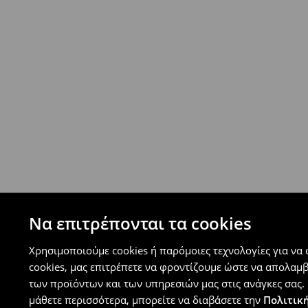
- Έως 40 EUR -
4.99 EUR
- Από 40 EUR -
ΔΩΡΕΑΝ
-
μεγιστο όριο συνόλου παραγγελιών 500 EUR
⟶
Ανακαλύψτε περισσότερες πληροφορίες
Πολιτική επιστροφών
Μπορείτε να επιστρέψετε τα προϊόντα δωρεάν
επιστροφής (δεν ισχύει για συγκεκριμένα αναβ
⟶
Λεπτομέρειες κανόνων επιστροφής
Να επιτρέπονται τα cookies
Χρησιμοποιούμε cookies ή παρόμοιες τεχνολογίες για να
cookies, μας επιτρέπετε να φροντίζουμε ώστε να απολαμ
των προϊόντων και των υπηρεσιών μας στις ανάγκες σας. 
μάθετε περισσότερα, μπορείτε να διαβάσετε την
Πολιτική