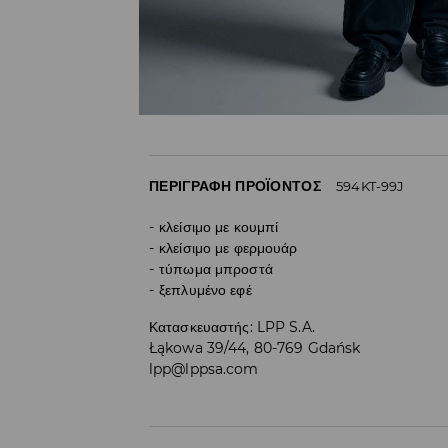
ΠΕΡΙΓΡΑΦΉ ΠΡΟΪΌΝΤΟΣ
594KT-99J
κλείσιμο με κουμπί
κλείσιμο με φερμουάρ
τύπωμα μπροστά
ξεπλυμένο εφέ
Κατασκευαστής
:
LPP S.A.
Łąkowa 39/44, 80-769 Gdańsk
lpp@lppsa.com