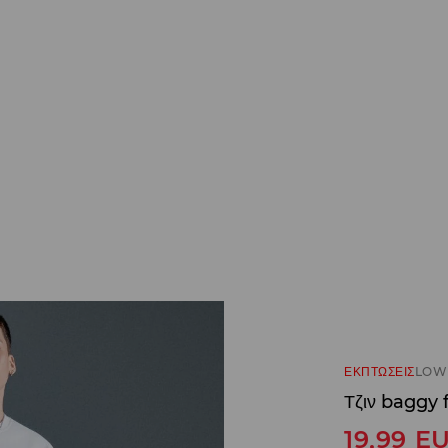
ΕΚΠΤΩΣΕΙΣ
LOW 
Τζιν baggy f
19,99
E