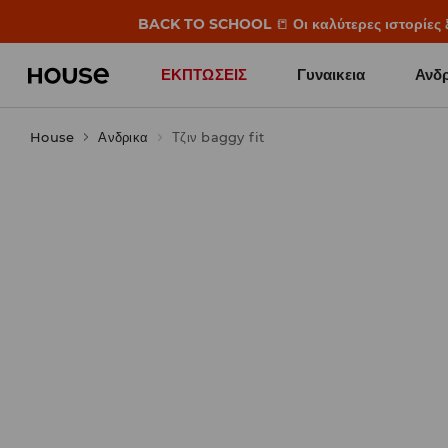
BACK TO SCHOOL
📒
Οι καλύτερες ιστορίες 
ΕΚΠΤΩΣΕΙΣ
Γυναικεια
Ανδρ
House
Ανδρικα
Τζιν baggy fit