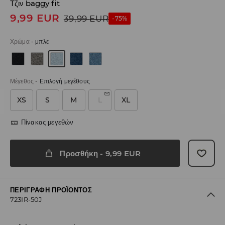
Τζιν baggy fit
9,99
EUR
39,99
EUR
-75%
Χρώμα
-
μπλε
Μέγεθος
-
Επιλογή μεγέθους
XS
S
M
L
XL
Πίνακας μεγεθών
Προσθήκη
-
9,99
EUR
ΠΕΡΙΓΡΑΦΉ ΠΡΟΪΌΝΤΟΣ
723IR-50J