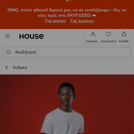
BACK TO SCHOOL
📒
Οι καλύτερες ιστορίες ξεκινούν πριν
χτυπήσει το πρώτο κουδούνι. Ξεκίνα τη σχολική χρονιά με
νέο look!
Για εκείνη
Για εκείνον
Αγαπημένα
Λογαριασμός
Καλάθι
Αναζήτηση
Ανδρικα