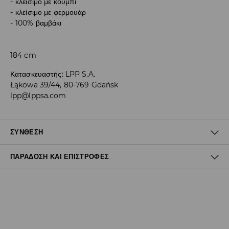
κλείσιμο με κουμπί
κλείσιμο με φερμουάρ
100% βαμβάκι
184 cm
Κατασκευαστής
:
LPP S.A.
Łąkowa 39/44, 80-769 Gdańsk
lpp@lppsa.com
ΣΎΝΘΕΣΗ
ΠΑΡΆΔΟΣΗ ΚΑΙ ΕΠΙΣΤΡΟΦΈΣ
100% ΒΑΜΒΑΚΙ
Πολιτική αποστολών
Δωρεάν αποστολή από 40 EUR | Δωρεάν επιστροφή