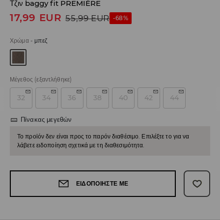
Τζιν baggy fit PREMIÈRE
17,99
EUR
55,99
EUR
-68%
Χρώμα
-
μπεζ
Μέγεθος
(εξαντλήθηκε)
32
34
36
38
40
42
44
Πίνακας μεγεθών
Το προϊόν δεν είναι προς το παρόν διαθέσιμο. Επιλέξτε το για να
λάβετε ειδοποίηση σχετικά με τη διαθεσιμότητα.
ΕΙΔΟΠΟΙΉΣΤΕ ΜΕ