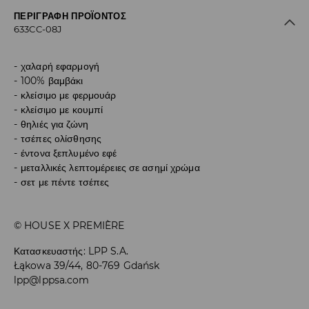
ΠΕΡΙΓΡΑΦΉ ΠΡΟΪΌΝΤΟΣ
633CC-08J
χαλαρή εφαρμογή
100% βαμβάκι
κλείσιμο με φερμουάρ
κλείσιμο με κουμπί
θηλιές για ζώνη
τσέπες ολίσθησης
έντονα ξεπλυμένο εφέ
μεταλλικές λεπτομέρειες σε ασημί χρώμα
σετ με πέντε τσέπες
© HOUSE X PREMIÈRE
Κατασκευαστής
:
LPP S.A.
Łąkowa 39/44, 80-769 Gdańsk
lpp@lppsa.com