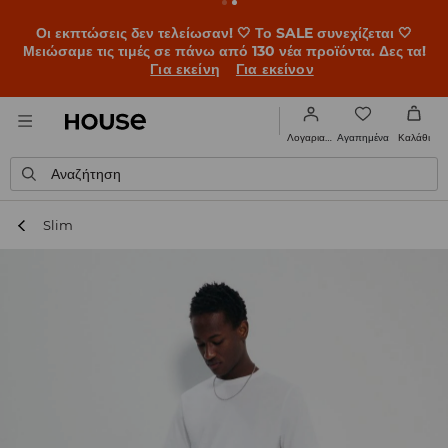
BACK TO SCHOOL 🎒 Οι καλύτερες ιστορίες ξεκινούν πριν
χτυπήσει το πρώτο κουδούνι. Ξεκίνα τη σχολική χρονιά με
νέο look!
Για εκείνη
Για εκείνον
Αγαπημένα
Λογαριασμός
Καλάθι
Αναζήτηση
Slim