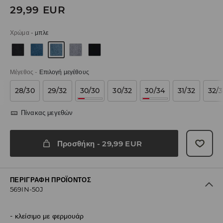
29,99
EUR
Χρώμα
-
μπλε
Μέγεθος
-
Επιλογή μεγέθους
28/30
29/32
30/30
30/32
30/34
31/32
32/
Πίνακας μεγεθών
Προσθήκη
-
29,99
EUR
ΠΕΡΙΓΡΑΦΉ ΠΡΟΪΌΝΤΟΣ
569IN-50J
κλείσιμο με φερμουάρ