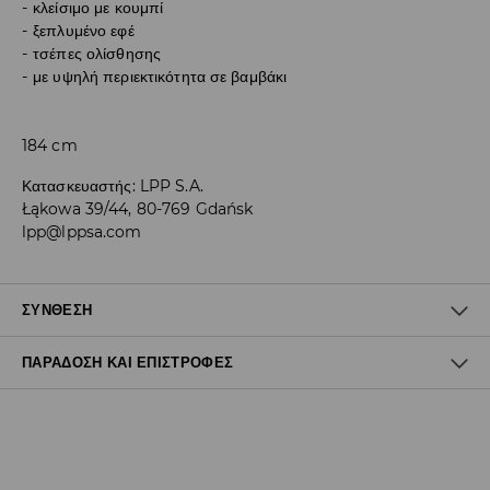
κλείσιμο με κουμπί
ξεπλυμένο εφέ
τσέπες ολίσθησης
με υψηλή περιεκτικότητα σε βαμβάκι
184 cm
Κατασκευαστής
:
LPP S.A.
Łąkowa 39/44, 80-769 Gdańsk
lpp@lppsa.com
ΣΎΝΘΕΣΗ
ΠΑΡΆΔΟΣΗ ΚΑΙ ΕΠΙΣΤΡΟΦΈΣ
99% ΒΑΜΒΑΚΙ, 1% ΕΛΑΣΤΑΝ
Πολιτική αποστολών
Δωρεάν αποστολή από 40 EUR | Δωρεάν επιστροφή