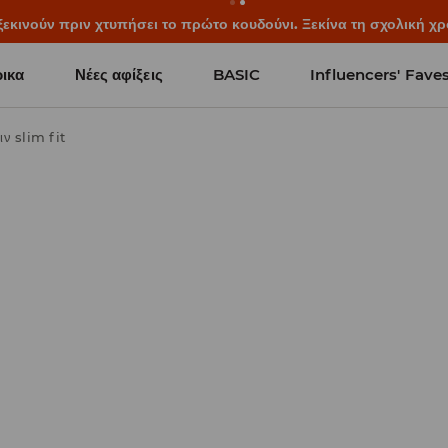
ξεκινούν πριν χτυπήσει το πρώτο κουδούνι. Ξεκίνα τη σχολική χρ
ικα
Νέες αφίξεις
BASIC
Influencers' Fave
ιν slim fit