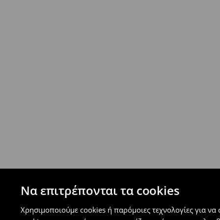
- Ελαχιστοποιημένη πληρωμή
Επιστροφή ταχυμετάφορα - ανατακταβλητ
- Έως 40 EUR -
4.99 EUR
- Από 40 EUR -
ΔΩΡΕΑΝ
-
μεγιστο όριο συνόλου παραγγελιών 500 EUR
⟶
Ανακαλύψτε περισσότερες πληροφορίες
Πολιτική επιστροφών
Μπορείτε να επιστρέψετε τα προϊόντα δωρεάν
επιστροφής (δεν ισχύει για συγκεκριμένα αναβ
⟶
Λεπτομέρειες κανόνων επιστροφής
Να επιτρέπονται τα cookies
Χρησιμοποιούμε cookies ή παρόμοιες τεχνολογίες για να