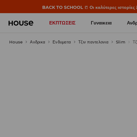
BACK TO SCHOOL
📒
Οι καλύτερες ιστορίες 
ΕΚΠΤΩΣΕΙΣ
Γυναικεια
Ανδρ
House
Ανδρικα
Ενδυματα
Τζιν παντελονια
Slim
Τζ