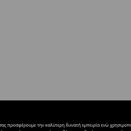
ή
(
4 - 9 εργάσιμες ημέρες
):
 εντός 30 ημερών με μόνο έξοδα
αλλόμενα προϊόντα).
 σας προσφέρουμε την καλύτερη δυνατή εμπειρία ενώ χρησιμοπο