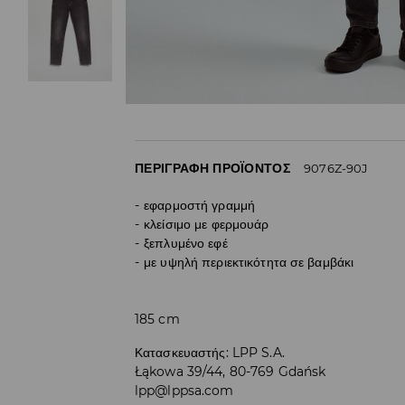
ΠΕΡΙΓΡΑΦΉ ΠΡΟΪΌΝΤΟΣ
9076Z-90J
εφαρμοστή γραμμή
κλείσιμο με φερμουάρ
ξεπλυμένο εφέ
με υψηλή περιεκτικότητα σε βαμβάκι
185 cm
Κατασκευαστής
:
LPP S.A.
Łąkowa 39/44, 80-769 Gdańsk
lpp@lppsa.com