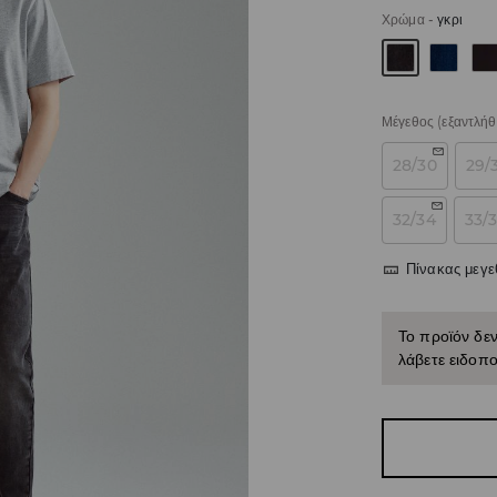
Χρώμα
-
γκρι
Μέγεθος
(εξαντλήθ
28/30
29/
32/34
33/
Πίνακας μεγ
Το προϊόν δεν
λάβετε ειδοπο