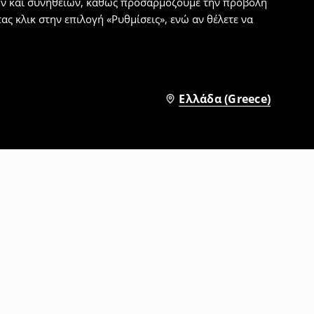
εων και συνηθειών, καθώς προσαρμόζουμε την προβολή
ς κλικ στην επιλογή «Ρυθμίσεις», ενώ αν θέλετε να
Ελλάδα (Greece)