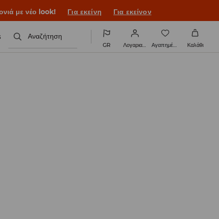
ονιά με νέο look!
Για εκείνη
Για εκείνον
s
Αναζήτηση
GR
Λογαριασμός
Αγαπημένα
Καλάθι