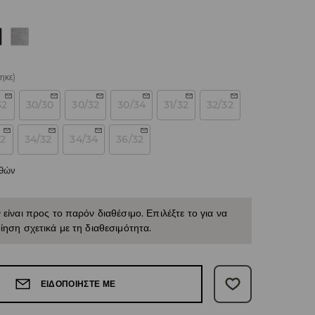
ηκε)
32
30/30
30/32
30/34
31/32
32/32
32
34/32
34/34
36/32
εθών
 είναι προς το παρόν διαθέσιμο. Επιλέξτε το για να
ίηση σχετικά με τη διαθεσιμότητα.
ΕΙΔΟΠΟΙΉΣΤΕ ΜΕ