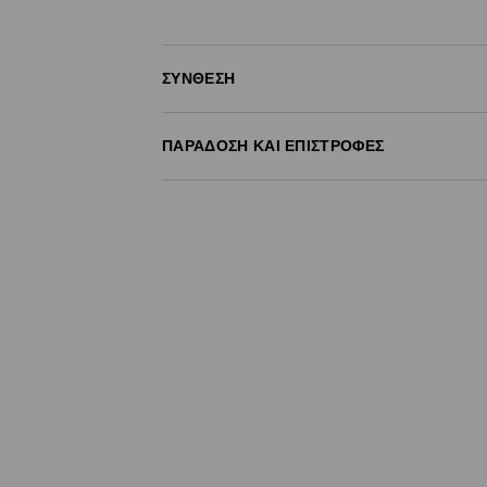
ΣΎΝΘΕΣΗ
99% ΒΑΜΒΑΚΙ, 1% ΕΛΑΣΤΑΝ
ΠΑΡΆΔΟΣΗ ΚΑΙ ΕΠΙΣΤΡΟΦΈΣ
Πολιτική αποστολών
Δωρεάν αποστολή από 40 EUR | Δωρεάν επι
Σημειώστε παράδοση
(
4 - 9 εργάσιμες ημέρ
- Έως 40 EUR -
3.99 EUR
- Από 40 EUR -
ΔΩΡΕΑΝ
- Ελαχιστοποιημένη πληρωμή
Επιστροφή ταχυμετάφορα
(
4 - 9 εργάσιμες 
- Έως 40 EUR -
4.99 EUR
- Από 40 EUR -
ΔΩΡΕΑΝ