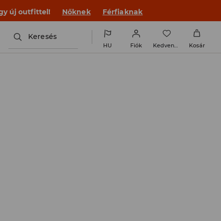
 új outfittel!
Nőknek
Férfiaknak
Keresés
HU
Fiók
Kedvencek
Kosár