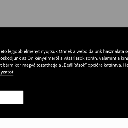
ványt és küld vissza a terméket
hető legjobb élményt nyújtsuk Önnek a weboldalunk használata so
doskodjunk az Ön kényelméről a vásárlások során, valamint a kín
t bármikor megváltoztathatja a „Beállítások” opcióra kattintva. H
lyzatot
.