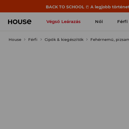
BACK TO SCHOOL
📒
A legjobb történet
Végső Leárazás
Női
Férfi
House
Férfi
Cipők & kiegészítők
Fehérnemű, pizsa