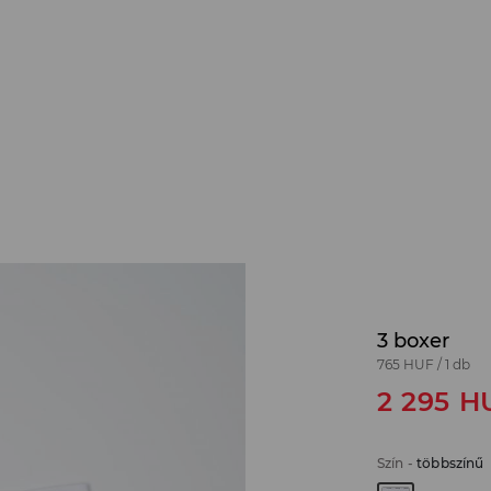
3 boxer
765 HUF
/
1 db
2 295
H
Szín
-
többszínű