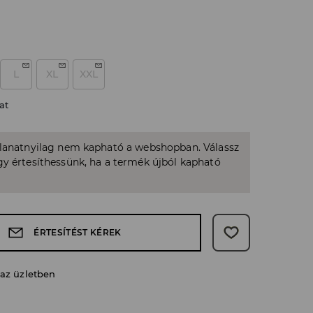
L
XL
XXL
at
llanatnyilag nem kapható a webshopban. Válassz
y értesíthessünk, ha a termék újból kapható
ÉRTESÍTÉST KÉREK
 az üzletben