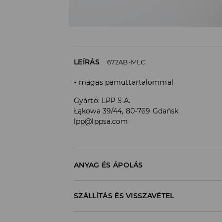
LEÍRÁS
672AB-MLC
magas pamuttartalommal
Gyártó
:
LPP S.A.
Łąkowa 39/44, 80-769 Gdańsk
lpp@lppsa.com
ANYAG ÉS ÁPOLÁS
Anyag I
:
95% PAMUT, 5% ELASZTÁN
SZÁLLÍTÁS ÉS VISSZAVÉTEL
GÉPIMOSÁS MAX. 30° C
Szállítási irányelvek