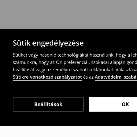
-online üzleten keresztül
-töltsd ki az online visszaküldési nyomtat
⟶
További tudnivalók
Sütik engedélyezése
Sütiket vagy hasonló technológiákat használunk, hogy a le
számunkra, hogy az Ön preferenciái, szokásai alapján gon
beállítását vagy a személyre szabott reklámokat. Választásá
Sütikre vonatkozó szabályzatot
és az
Adatvédelmi szabá
Beállítások
OK