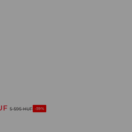
UF
-59%
5 595
HUF