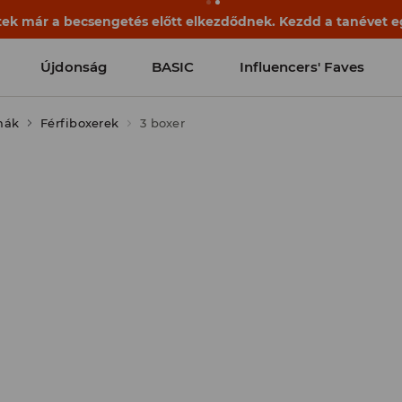
ek már a becsengetés előtt elkezdődnek. Kezdd a tanévet egy
Újdonság
BASIC
Influencers' Faves
mák
Férfiboxerek
3 boxer