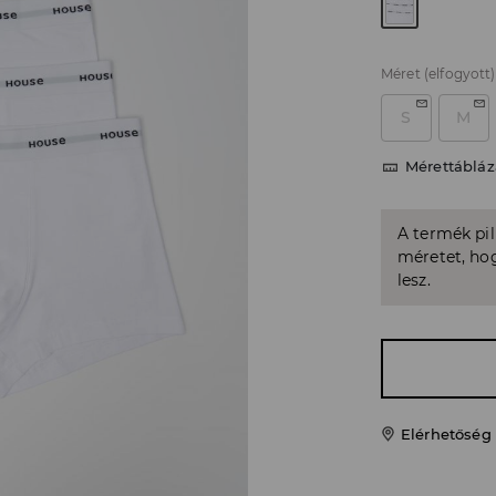
Méret
(elfogyott)
S
M
Mérettábláz
A termék pi
méretet, hog
lesz.
Elérhetőség