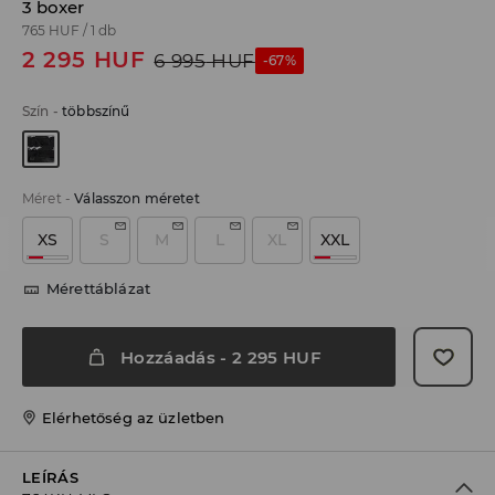
3 boxer
765 HUF
/
1 db
2 295
HUF
6 995
HUF
-67%
Szín
-
többszínű
Méret
-
Válasszon méretet
XS
S
M
L
XL
XXL
Mérettáblázat
Hozzáadás
-
2 295
HUF
Elérhetőség az üzletben
LEÍRÁS