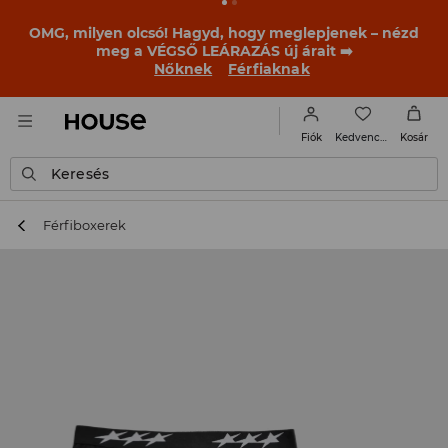
OMG, milyen olcsó! Hagyd, hogy meglepjenek – nézd
meg a VÉGSŐ LEÁRAZÁS új árait ➡️
Nőknek
Férfiaknak
Kedvencek
Fiók
Kosár
Keresés
Férfiboxerek