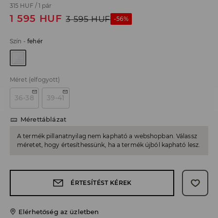
315 HUF
/
1 pár
1 595
HUF
3 595
HUF
-56%
Szín
-
fehér
Méret
(elfogyott)
36-38
39-41
Mérettáblázat
A termék pillanatnyilag nem kapható a webshopban. Válassz
méretet, hogy értesíthessünk, ha a termék újból kapható lesz.
ÉRTESÍTÉST KÉREK
Elérhetőség az üzletben