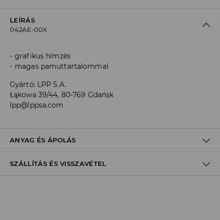
LEÍRÁS
042AE-00X
grafikus hímzés
magas pamuttartalommal
Gyártó
:
LPP S.A.
Łąkowa 39/44, 80-769 Gdańsk
lpp@lppsa.com
ANYAG ÉS ÁPOLÁS
SZÁLLÍTÁS ÉS VISSZAVÉTEL
Anyag I
:
70% PAMUT, 27% POLIAMID, 3% ELASZTÁN
GÉPIMOSÁS MAX. 30° C - KÍMÉLŐ MÓDON
Szállítási irányelvek
FEHÉRÍTŐSZER HASZNÁLATA TILOS
Áruházi
átvétel
House
(5 - 10 munkanap)