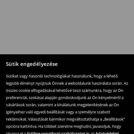
Sütik engedélyezése
Sütiket vagy hasonló technológiákat használunk, hogy a lehető
legjobb élményt nyújtsuk Önnek a weboldalunk használata során. Az
összes cookie elfogadásával lehetővé teszi számunkra, hogy az Ön
preferenciái, szokásai alapján gondoskodjunk az Ön kényelméről a
vásárlások során, valamint a kínálatunk megjelenítésének az Ön
igényeihez való egyedi beállítását vagy a személyre szabott
reklámokat. Választását bármikor megváltoztathatja a „Beállítások”
opcióra kattintva. Ha többet szeretne megtudni, javasoljuk, hogy
olvassa el a
Sütikre vonatkozó szabályzatot
és az
Adatvédelmi