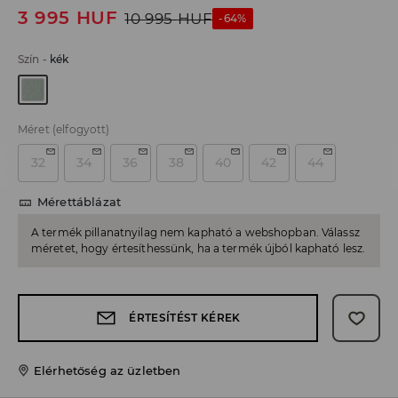
3 995
HUF
10 995
HUF
-64%
Szín
-
kék
Méret
(elfogyott)
32
34
36
38
40
42
44
Mérettáblázat
A termék pillanatnyilag nem kapható a webshopban. Válassz
méretet, hogy értesíthessünk, ha a termék újból kapható lesz.
ÉRTESÍTÉST KÉREK
Elérhetőség az üzletben