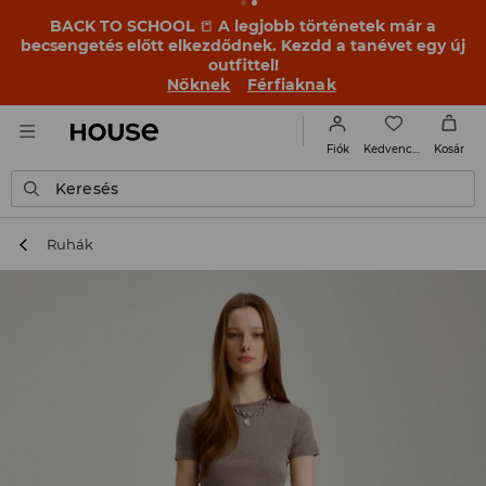
BACK TO SCHOOL
📒
A legjobb történetek már a
becsengetés előtt elkezdődnek. Kezdd a tanévet egy új
outfittel!
Nőknek
Férfiaknak
Kedvencek
Fiók
Kosár
Keresés
Ruhák