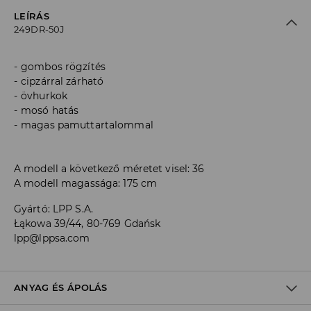
LEÍRÁS
249DR-50J
gombos rögzítés
cipzárral zárható
övhurkok
mosó hatás
magas pamuttartalommal
A modell a következő méretet visel: 36
A modell magassága: 175 cm
Gyártó
:
LPP S.A.
Łąkowa 39/44, 80-769 Gdańsk
lpp@lppsa.com
ANYAG ÉS ÁPOLÁS