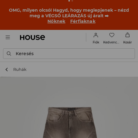
OMG, milyen olcsó! Hagyd, hogy meglepjenek – nézd
meg a VÉGSŐ LEÁRAZÁS új árait ➡️
Nőknek
Férfiaknak
Kedvencek
Fiók
Kosár
Keresés
Ruhák