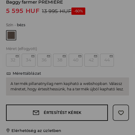
Baggy farmer PREMIÈRE
5 595
HUF
13 995
HUF
-60%
Szín
-
bézs
Méret
(elfogyott)
32
34
36
38
40
42
44
Mérettáblázat
A termék pillanatnyilag nem kapható a webshopban. Válassz
méretet, hogy értesíthessünk, ha a termék újból kapható lesz.
ÉRTESÍTÉST KÉREK
Elérhetőség az üzletben