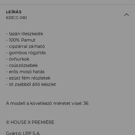
LEÍRÁS
633CC-08J
lazán illeszkedik
100% Pamut
cipzárral zárható
gombos rögzítés
övhurkok
csúszózsebek
erős mosó hatás
ezüst fém részletek
öt zsebből álló készlet
A modell a következő méretet visel: 36
© HOUSE X PREMIÈRE
Gyártó
:
LPP S.A.