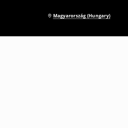
Magyarország (Hungary)
Steppelt dzseki
3995
HUF