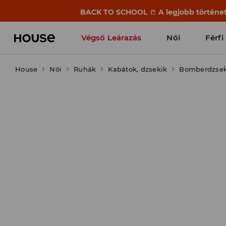
BACK TO SCHOOL
📒
A legjobb történet
Végső Leárazás
Női
Férfi
House
Női
Ruhák
Kabátok, dzsekik
Bomberdzseki