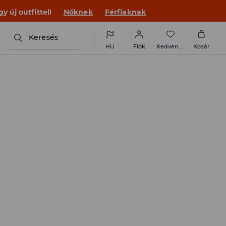
 új outfittel!
Nőknek
Férfiaknak
Keresés
HU
Fiók
Kedvencek
Kosár