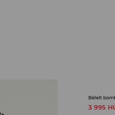
Bélelt bom
3 995
H