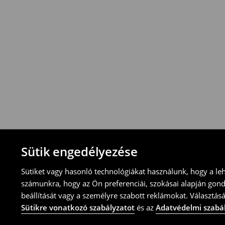
Visszavételi irányelvek
-Magyarországon bármelyik House üzletbe
blokkal/számlával
-online üzleten keresztül
-töltsd ki az online visszaküldési nyomtat
⟶
További tudnivalók
Sütik engedélyezése
Sütiket vagy hasonló technológiákat használunk, hogy a le
számunkra, hogy az Ön preferenciái, szokásai alapján gon
beállítását vagy a személyre szabott reklámokat. Választásá
Sütikre vonatkozó szabályzatot
és az
Adatvédelmi szabá