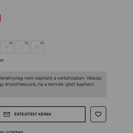
M
L
XL
at
llanatnyilag nem kapható a webshopban. Válassz
y értesíthessünk, ha a termék újból kapható
ÉRTESÍTÉST KÉREK
 az üzletben