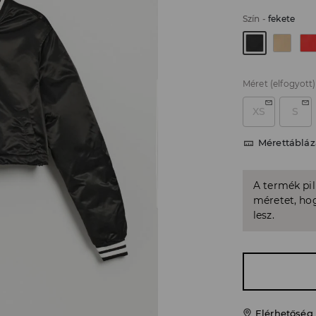
Szín
-
fekete
Méret
(elfogyott)
XS
S
Mérettábláz
A termék pi
méretet, hog
lesz.
Elérhetőség