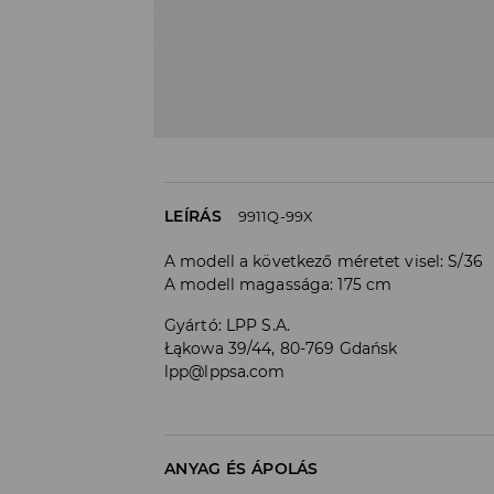
LEÍRÁS
9911Q-99X
A modell a következő méretet visel: S/36
A modell magassága: 175 cm
Gyártó
:
LPP S.A.
Łąkowa 39/44, 80-769 Gdańsk
lpp@lppsa.com
ANYAG ÉS ÁPOLÁS