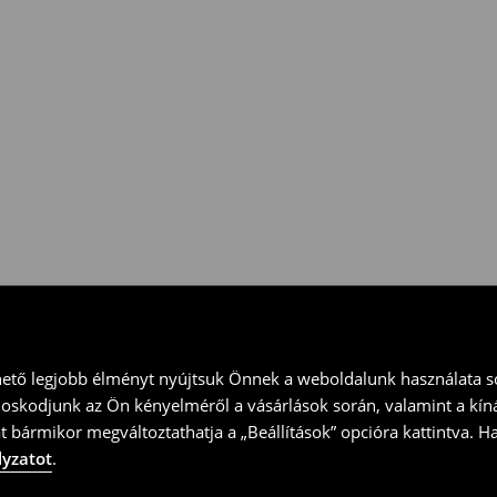
 vidd vissza a terméket
ványt és küld vissza a terméket
hető legjobb élményt nyújtsuk Önnek a weboldalunk használata so
doskodjunk az Ön kényelméről a vásárlások során, valamint a kín
t bármikor megváltoztathatja a „Beállítások” opcióra kattintva. H
lyzatot
.