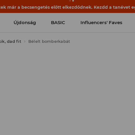
ek már a becsengetés előtt elkezdődnek. Kezdd a tanévet egy
Újdonság
BASIC
Influencers' Faves
k, dad fit
Bélelt bomberkabát