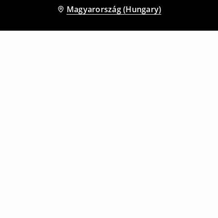
Magyarország (Hungary)
Más vásárlók is választották
Habszivacs papucs
5 pár bokazokni