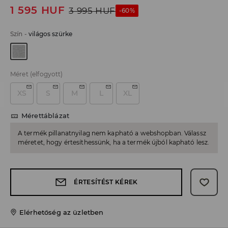
1 595
HUF
3 995
HUF
-60%
Szín
-
világos szürke
Méret
(elfogyott)
XS
S
M
L
XL
Mérettáblázat
A termék pillanatnyilag nem kapható a webshopban. Válassz
méretet, hogy értesíthessünk, ha a termék újból kapható lesz.
ÉRTESÍTÉST KÉREK
Elérhetőség az üzletben