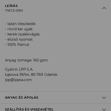
LEÍRÁS
7167Z-09M
lazán illeszkedik
rövid kar ujjak
kerek nyakkivágás
elülső nyomat
100% Pamut
Anyag tömege: 160 gsm
Gyártó
:
LPP S.A.
Łąkowa 39/44, 80-769 Gdańsk
lpp@lppsa.com
ANYAG ÉS ÁPOLÁS
SZÁLLÍTÁS ÉS VISSZAVÉTEL
Anyag I
:
90% PAMUT, 10% VISZKÓZ