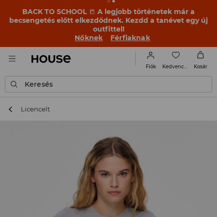
BACK TO SCHOOL
📒
A legjobb történetek már a
becsengetés előtt elkezdődnek. Kezdd a tanévet egy új
outfittel!
Nőknek
Férfiaknak
Kedvencek
Fiók
Kosár
Keresés
Licencelt