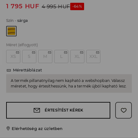
1 795
HUF
4 995
HUF
-64%
Szín
-
sárga
Méret
(elfogyott)
XS
S
M
L
XL
XXL
Mérettáblázat
A termék pillanatnyilag nem kapható a webshopban. Válassz
méretet, hogy értesíthessünk, ha a termék újból kapható lesz.
ÉRTESÍTÉST KÉREK
Elérhetőség az üzletben