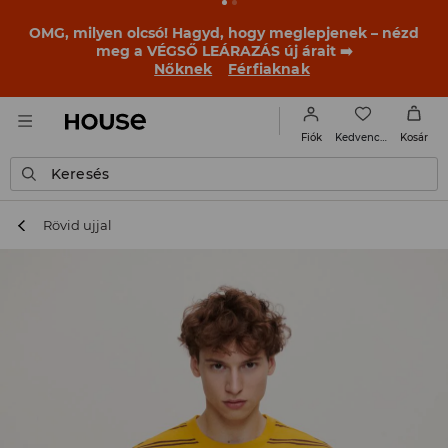
BACK TO SCHOOL
📒
A legjobb történetek már a
becsengetés előtt elkezdődnek. Kezdd a tanévet egy új
outfittel!
Nőknek
Férfiaknak
Kedvencek
Fiók
Kosár
Keresés
Rövid ujjal