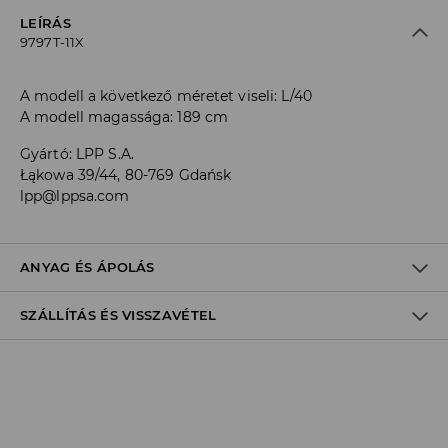
LEÍRÁS
9797T-11X
A modell a következő méretet viseli: L/40
A modell magassága: 189 cm
Gyártó
:
LPP S.A.
Łąkowa 39/44, 80-769 Gdańsk
lpp@lppsa.com
ANYAG ÉS ÁPOLÁS
SZÁLLÍTÁS ÉS VISSZAVÉTEL
Anyag I
:
100% PAMUT
GÉPIMOSÁS MAX. 30° C
Szállítási irányelvek
FEHÉRÍTŐSZER HASZNÁLATA TILOS
Áruházi
átvétel
House
(5 - 10 munkanap)
TILOS FORGÓDOBOS SZÁRÍTÓGÉPBEN SZÁRÍTANI
0,00 HUF
/ Online fizetés (PayPal, PayU, Google Pay)