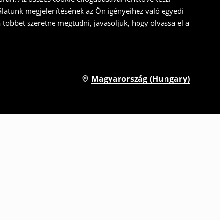
álatunk megjelenítésének az Ön igényeihez való egyedi
a többet szeretne megtudni, javasoljuk, hogy olvassa el a
Magyarország (Hungary)