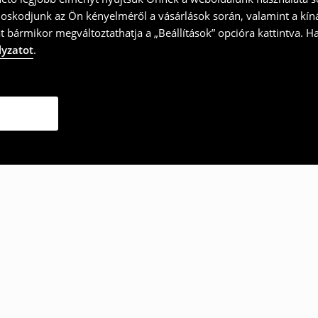
doskodjunk az Ön kényelméről a vásárlások során, valamint a kín
t bármikor megváltoztathatja a „Beállítások” opcióra kattintva. H
lyzatot
.
ották