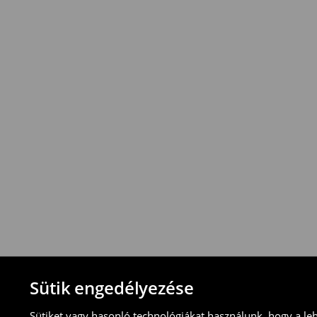
*
A
kiszállítás
ingyenes
12
000
Ft
vagy
a
rendelések
esetén
!
Az
összeg
azonban
vonatkozik
.
⟶
További információ
Visszavételi irányelvek
-Magyarországon bármelyik House üzletbe
blokkal/számlával
-online üzleten keresztül
-töltsd ki az online visszaküldési nyomtat
⟶
További tudnivalók
Sütik engedélyezése
Sütiket vagy hasonló technológiákat használunk, hogy a le