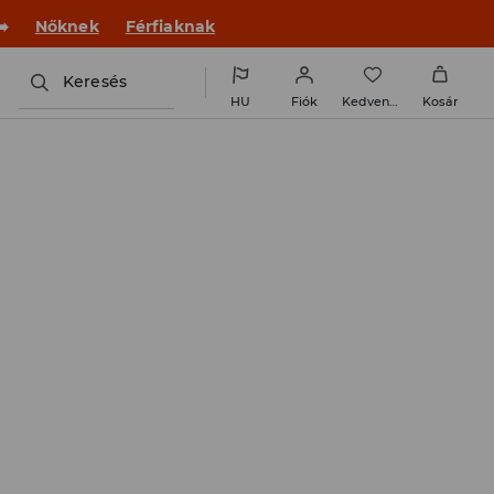
 új outfittel!
Nőknek
Férfiaknak
Keresés
HU
Fiók
Kedvencek
Kosár