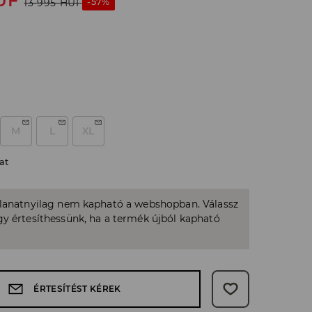
UF
-57%
13 995
HUF
M
L
XL
at
llanatnyilag nem kapható a webshopban. Válassz
y értesíthessünk, ha a termék újból kapható
ÉRTESÍTÉST KÉREK