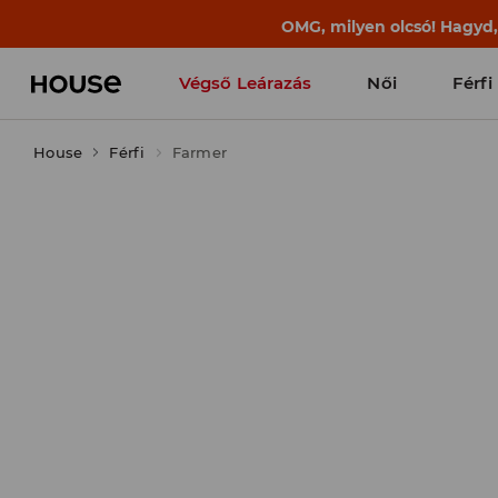
BACK TO SCHOOL
📒
A legjobb történet
Végső Leárazás
Női
Férfi
House
Férfi
Farmer