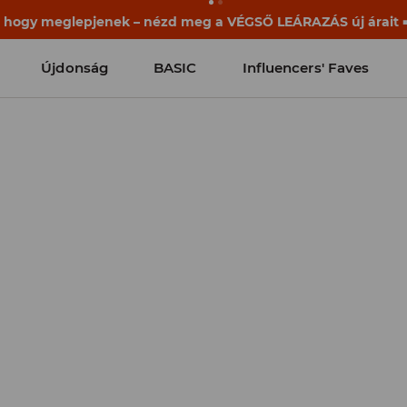
ek már a becsengetés előtt elkezdődnek. Kezdd a tanévet egy
Újdonság
BASIC
Influencers' Faves