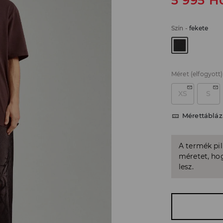
5 995
H
Szín
-
fekete
Méret
(elfogyott)
XS
S
Mérettábláz
A termék pi
méretet, hog
lesz.