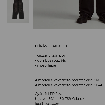
LEÍRÁS
041CX-99J
cipzárral zárható
gombos rögzítés
mosó hatás
A modell a következő méretet viseli: M
A modell a következő méretet viseli: L/4
Gyártó
:
LPP S.A.
Łąkowa 39/44, 80-769 Gdańsk
lpp@lppsa.com