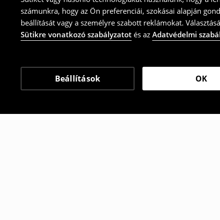
számunkra, hogy az Ön preferenciái, szokásai alapján gon
beállítását vagy a személyre szabott reklámokat. Választásá
Sütikre vonatkozó szabályzatot
és az
Adatvédelmi szabá
Beállítások
OK
Más vásárlók is választ