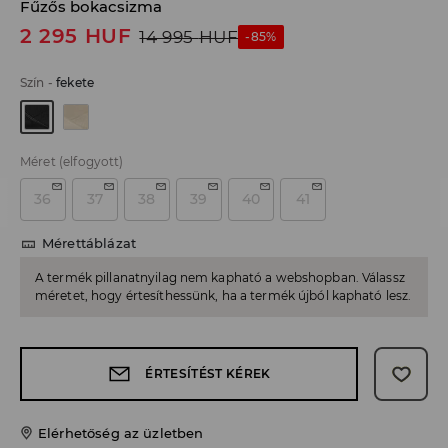
Fűzős bokacsizma
2 295
HUF
14 995
HUF
-85%
Szín
-
fekete
Méret
(elfogyott)
36
37
38
39
40
41
Mérettáblázat
A termék pillanatnyilag nem kapható a webshopban. Válassz
méretet, hogy értesíthessünk, ha a termék újból kapható lesz.
ÉRTESÍTÉST KÉREK
Elérhetőség az üzletben