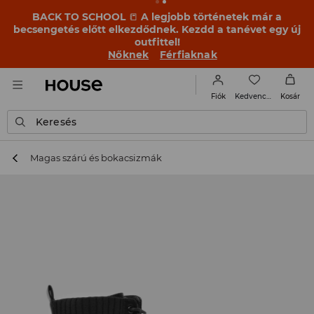
BACK TO SCHOOL
📒
A legjobb történetek már a
becsengetés előtt elkezdődnek. Kezdd a tanévet egy új
outfittel!
Nőknek
Férfiaknak
Kedvencek
Fiók
Kosár
Keresés
Magas szárú és bokacsizmák