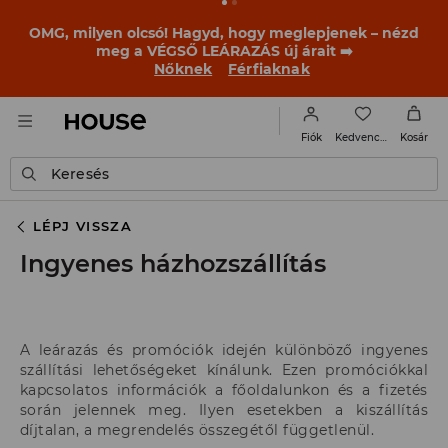
OMG, milyen olcsó! Hagyd, hogy meglepjenek – nézd
meg a VÉGSŐ LEÁRAZÁS új árait ➡️
Nőknek
Férfiaknak
Kedvencek
Fiók
Kosár
Keresés
LÉPJ VISSZA
Ingyenes házhozszállítás
A leárazás és promóciók idején különböző ingyenes
szállítási lehetőségeket kínálunk. Ezen promóciókkal
kapcsolatos információk a főoldalunkon és a fizetés
során jelennek meg. Ilyen esetekben a kiszállítás
díjtalan, a megrendelés összegétől függetlenül.