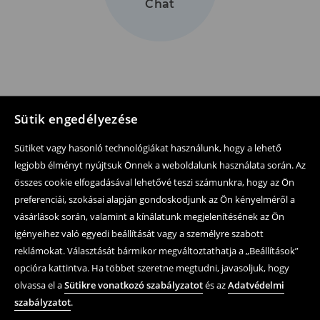
Chat
Sütik engedélyezése
Sütiket vagy hasonló technológiákat használunk, hogy a lehető
legjobb élményt nyújtsuk Önnek a weboldalunk használata során. Az
Kövessen minket
összes cookie elfogadásával lehetővé teszi számunkra, hogy az Ön
preferenciái, szokásai alapján gondoskodjunk az Ön kényelméről a
vásárlások során, valamint a kínálatunk megjelenítésének az Ön
Segítség és kapcsolatfelvétel
igényeihez való egyedi beállítását vagy a személyre szabott
reklámokat. Választását bármikor megváltoztathatja a „Beállítások”
Online vásárlás
opcióra kattintva. Ha többet szeretne megtudni, javasoljuk, hogy
Felhasználási feltételek és adatvédelmi szabályzat
olvassa el a
Sütikre vonatkozó szabályzatot
és az
Adatvédelmi
szabályzatot
.
Jogi kérdések