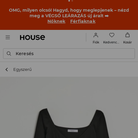
BACK TO SCHOOL
📒
A legjobb történetek már a
becsengetés előtt elkezdődnek. Kezdd a tanévet egy új
outfittel!
Nőknek
Férfiaknak
Kedvencek
Fiók
Kosár
Keresés
Egyszerű