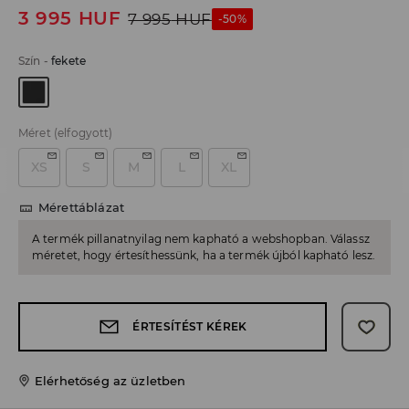
3 995
HUF
7 995
HUF
-50%
Szín
-
fekete
Méret
(elfogyott)
XS
S
M
L
XL
Mérettáblázat
A termék pillanatnyilag nem kapható a webshopban. Válassz
méretet, hogy értesíthessünk, ha a termék újból kapható lesz.
ÉRTESÍTÉST KÉREK
Elérhetőség az üzletben