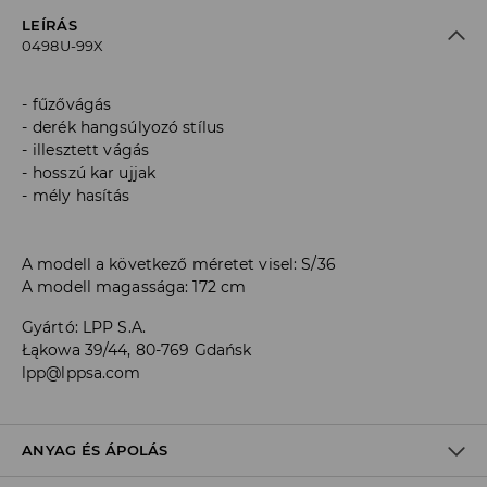
LEÍRÁS
0498U-99X
fűzővágás
derék hangsúlyozó stílus
illesztett vágás
hosszú kar ujjak
mély hasítás
A modell a következő méretet visel: S/36
A modell magassága: 172 cm
Gyártó
:
LPP S.A.
Łąkowa 39/44, 80-769 Gdańsk
lpp@lppsa.com
ANYAG ÉS ÁPOLÁS