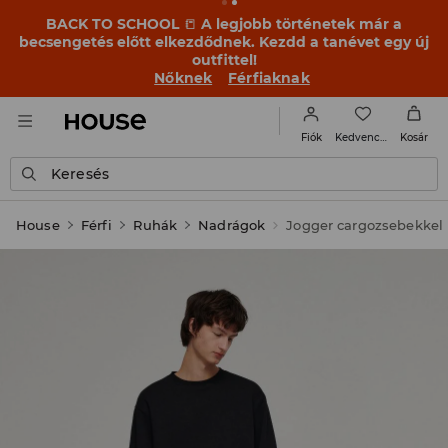
BACK TO SCHOOL
📒
A legjobb történetek már a
becsengetés előtt elkezdődnek. Kezdd a tanévet egy új
outfittel!
Nőknek
Férfiaknak
Kedvencek
Fiók
Kosár
Keresés
House
Férfi
Ruhák
Nadrágok
Jogger cargozsebekkel