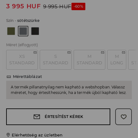
3 995
HUF
9 995
HUF
-60%
Szín
-
sötétszürke
Méret
(elfogyott)
XS
S
M
M
STANDARD
STANDARD
STANDARD
LONG
ST
Mérettáblázat
A termék pillanatnyilag nem kapható a webshopban. Válassz
méretet, hogy értesíthessünk, ha a termék újból kapható lesz.
ÉRTESÍTÉST KÉREK
Elérhetőség az üzletben