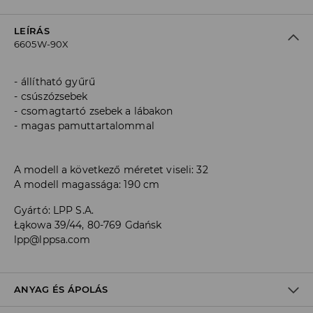
LEÍRÁS
6605W-90X
állítható gyűrű
csúszózsebek
csomagtartó zsebek a lábakon
magas pamuttartalommal
A modell a következő méretet viseli: 32
A modell magassága: 190 cm
Gyártó
:
LPP S.A.
Łąkowa 39/44, 80-769 Gdańsk
lpp@lppsa.com
ANYAG ÉS ÁPOLÁS