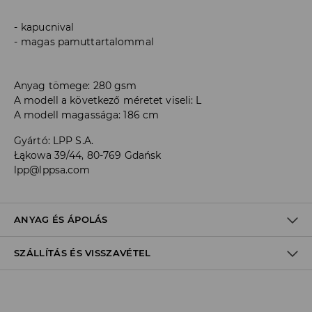
kapucnival
magas pamuttartalommal
Anyag tömege: 280 gsm
A modell a következő méretet viseli: L
A modell magassága: 186 cm
Gyártó
:
LPP S.A.
Łąkowa 39/44, 80-769 Gdańsk
lpp@lppsa.com
ANYAG ÉS ÁPOLÁS
SZÁLLÍTÁS ÉS VISSZAVÉTEL
ELSŐ SZÖVET
:
60% PAMUT, 40% POLIÉSZTER
FEHÉRÍTŐSZER HASZNÁLATA TILOS
Szállítási irányelvek
RÁNYOMTATOTT MINTÁKAT ÉS BETÉTEKET NEM SZABAD