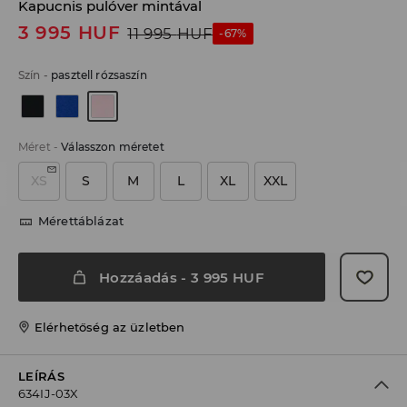
Kapucnis pulóver mintával
3 995
HUF
11 995
HUF
-67%
Szín
-
pasztell rózsaszín
Méret
-
Válasszon méretet
XS
S
M
L
XL
XXL
Mérettáblázat
Hozzáadás
-
3 995
HUF
Elérhetőség az üzletben
LEÍRÁS
634IJ-03X