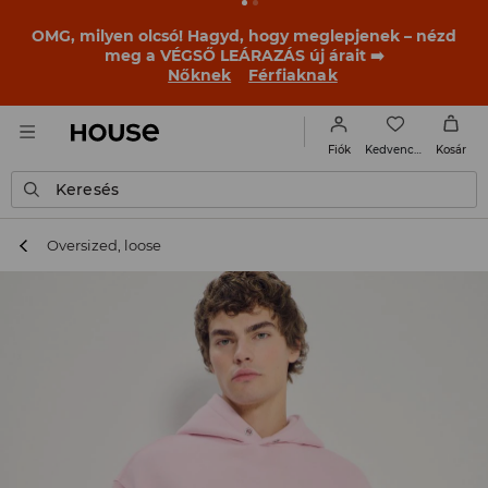
OMG, milyen olcsó! Hagyd, hogy meglepjenek – nézd
meg a VÉGSŐ LEÁRAZÁS új árait ➡️
Nőknek
Férfiaknak
Kedvencek
Fiók
Kosár
Keresés
Oversized, loose