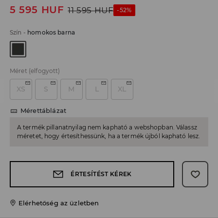
5 595
HUF
11 595
HUF
-52%
Szín
-
homokos barna
Méret
(elfogyott)
XS
S
M
L
XL
Mérettáblázat
A termék pillanatnyilag nem kapható a webshopban. Válassz
méretet, hogy értesíthessünk, ha a termék újból kapható lesz.
ÉRTESÍTÉST KÉREK
Elérhetőség az üzletben