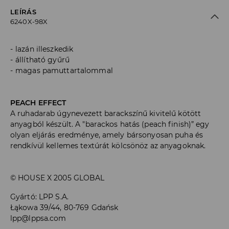
LEÍRÁS
6240X-98X
lazán illeszkedik
állítható gyűrű
magas pamuttartalommal
PEACH EFFECT
A ruhadarab úgynevezett barackszínű kivitelű kötött
anyagból készült. A "barackos hatás (peach finish)” egy
olyan eljárás eredménye, amely bársonyosan puha és
rendkívül kellemes textúrát kölcsönöz az anyagoknak.
© HOUSE X 2005 GLOBAL
Gyártó
:
LPP S.A.
Łąkowa 39/44, 80-769 Gdańsk
lpp@lppsa.com