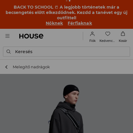
BACK TO SCHOOL
📒
A legjobb történetek már a
becsengetés előtt elkezdődnek. Kezdd a tanévet egy új
outfittel!
Nőknek
Férfiaknak
Kedvencek
Fiók
Kosár
Keresés
Melegítő nadrágok