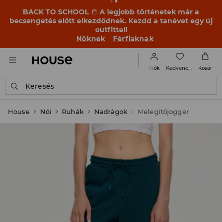
BACK TO SCHOOL
📒
A legjobb történetek már a
becsengetés előtt elkezdődnek. Kezdd a tanévet egy új
outfittel!
Nőknek
Férfiaknak
Kedvencek
Fiók
Kosár
Keresés
House
Női
Ruhák
Nadrágok
Melegítőjogger