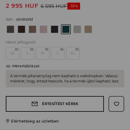
2 995
HUF
6 595
HUF
-55%
Szín
-
sötétzöld
Méret
(elfogyott)
XS
S
M
L
XL
Mérettáblázat
A termék pillanatnyilag nem kapható a webshopban. Válassz
méretet, hogy értesíthessünk, ha a termék újból kapható lesz.
ÉRTESÍTÉST KÉREK
Elérhetőség az üzletben