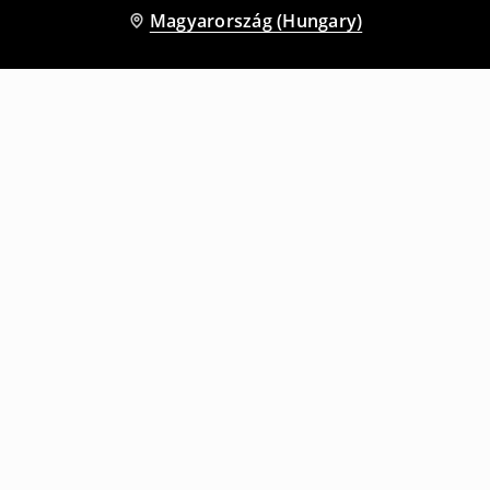
Magyarország (Hungary)
Más vásárlók is választották
Bő szárú melegítőnadrág
Széles szárú nadrág