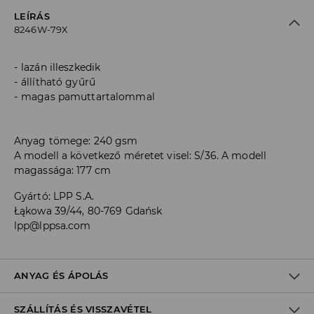
LEÍRÁS
8246W-79X
lazán illeszkedik
állítható gyűrű
magas pamuttartalommal
Anyag tömege: 240 gsm
A modell a következő méretet visel: S/36. A modell
magassága: 177 cm
Gyártó
:
LPP S.A.
Łąkowa 39/44, 80-769 Gdańsk
lpp@lppsa.com
ANYAG ÉS ÁPOLÁS
SZÁLLÍTÁS ÉS VISSZAVÉTEL
Anyag I
:
80% PAMUT, 20% POLIÉSZTER