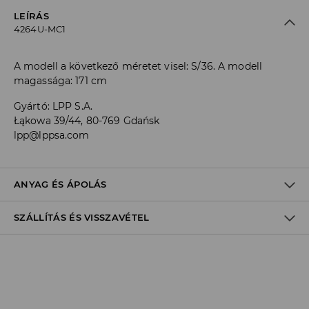
LEÍRÁS
4264U-MC1
A modell a következő méretet visel: S/36. A modell
magassága: 171 cm
Gyártó
:
LPP S.A.
Łąkowa 39/44, 80-769 Gdańsk
lpp@lppsa.com
ANYAG ÉS ÁPOLÁS
SZÁLLÍTÁS ÉS VISSZAVÉTEL
Anyag I
:
100% VISZKÓZ
GÉPIMOSÁS MAX. 30° C - KÍMÉLŐ MÓDON
Szállítási irányelvek
FEHÉRÍTŐSZER HASZNÁLATA TILOS
Áruházi
átvétel
House
(5 - 10 munkanap)
TILOS FORGÓDOBOS SZÁRÍTÓGÉPBEN SZÁRÍTANI
0,00 HUF
/ Online fizetés (PayPal, PayU, Google Pay)