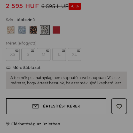
2 595
HUF
6 595
HUF
-61%
Szín
-
többszínű
Méret
(elfogyott)
XS
S
M
L
XL
Mérettáblázat
A termék pillanatnyilag nem kapható a webshopban. Válassz
méretet, hogy értesíthessünk, ha a termék újból kapható lesz.
ÉRTESÍTÉST KÉREK
Elérhetőség az üzletben