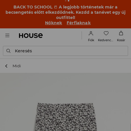
BACK TO SCHOOL
📒
A legjobb történetek már a
becsengetés előtt elkezdődnek. Kezdd a tanévet egy új
outfittel!
Nőknek
Férfiaknak
Kedvencek
Fiók
Kosár
Keresés
Midi