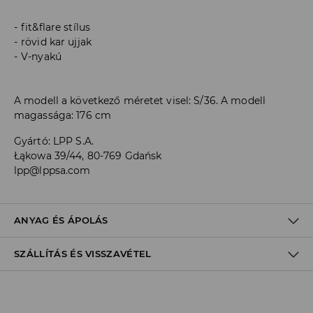
fit&flare stílus
rövid kar ujjak
V-nyakú
A modell a következő méretet visel: S/36. A modell
magassága: 176 cm
Gyártó
:
LPP S.A.
Łąkowa 39/44, 80-769 Gdańsk
lpp@lppsa.com
ANYAG ÉS ÁPOLÁS
SZÁLLÍTÁS ÉS VISSZAVÉTEL
ELSŐ SZÖVET
:
98% POLIÉSZTER, 2% ELASZTÁN
KÜLÖN VAGY HASONLÓ SZÍNŰEKKEL KELL MOSNI
Szállítási irányelvek
FEHÉRÍTŐSZER HASZNÁLATA TILOS