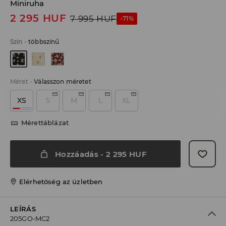
Miniruha
2 295
HUF
7 995
HUF
-71%
Szín
-
többszínű
Méret
-
Válasszon méretet
XS
S
M
L
XL
Mérettáblázat
Hozzáadás
-
2 295
HUF
Elérhetőség az üzletben
LEÍRÁS
205GO-MC2