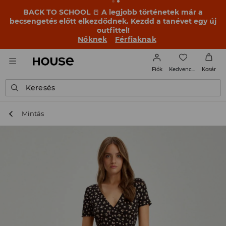
BACK TO SCHOOL
📒
A legjobb történetek már a
becsengetés előtt elkezdődnek. Kezdd a tanévet egy új
outfittel!
Nőknek
Férfiaknak
Kedvencek
Fiók
Kosár
Keresés
Mintás