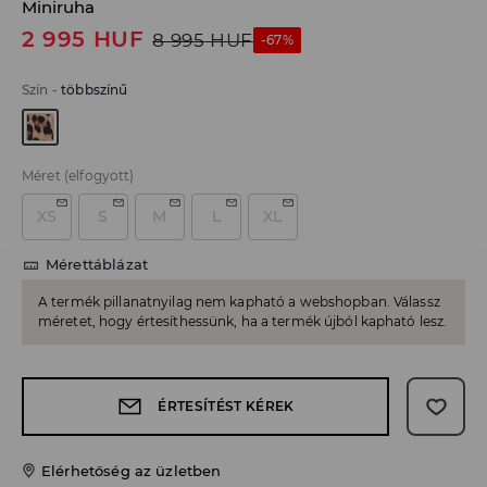
Miniruha
2 995
HUF
8 995
HUF
-67%
Szín
-
többszínű
Méret
(elfogyott)
XS
S
M
L
XL
Mérettáblázat
A termék pillanatnyilag nem kapható a webshopban. Válassz
méretet, hogy értesíthessünk, ha a termék újból kapható lesz.
ÉRTESÍTÉST KÉREK
Elérhetőség az üzletben