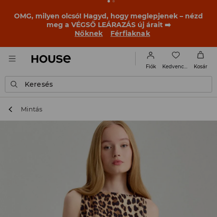
BACK TO SCHOOL
📒
A legjobb történetek már a
becsengetés előtt elkezdődnek. Kezdd a tanévet egy új
outfittel!
Nőknek
Férfiaknak
Kedvencek
Fiók
Kosár
Keresés
Mintás