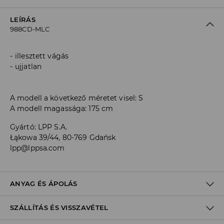
LEÍRÁS
988CD-MLC
illesztett vágás
ujjatlan
A modell a következő méretet visel: S
A modell magassága: 175 cm
Gyártó
:
LPP S.A.
Łąkowa 39/44, 80-769 Gdańsk
lpp@lppsa.com
ANYAG ÉS ÁPOLÁS
SZÁLLÍTÁS ÉS VISSZAVÉTEL
ELSŐ SZÖVET
:
100% POLIÉSZTER