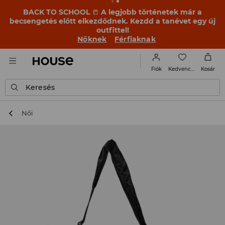
BACK TO SCHOOL
📒
A legjobb történetek már a
becsengetés előtt elkezdődnek. Kezdd a tanévet egy új
outfittel!
Nőknek
Férfiaknak
Kedvencek
Fiók
Kosár
Keresés
Női