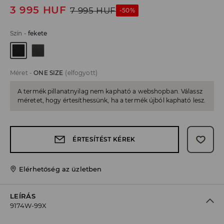
3 995
HUF
7 995
HUF
-50%
Szín
-
fekete
Méret
-
ONE SIZE
(elfogyott)
A termék pillanatnyilag nem kapható a webshopban. Válassz
méretet, hogy értesíthessünk, ha a termék újból kapható lesz.
ÉRTESÍTÉST KÉREK
Elérhetőség az üzletben
LEÍRÁS
9174W-99X