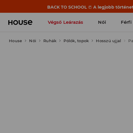
BACK TO SCHOOL
📒
A legjobb történet
Végső Leárazás
Női
Férfi
House
Női
Ruhák
Pólók, topok
Hosszú ujjal
P