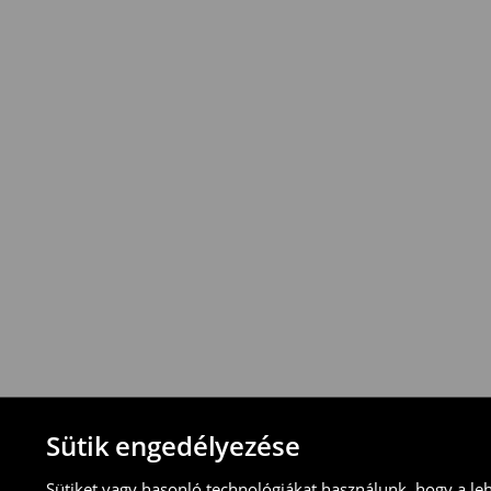
*
A
kiszállítás
ingyenes
12
000
Ft
vagy
a
rendelések
esetén
!
Az
összeg
azonban
vonatkozik
.
⟶
További információ
Visszavételi irányelvek
-Magyarországon bármelyik House üzletbe
blokkal/számlával
-online üzleten keresztül
-töltsd ki az online visszaküldési nyomtat
⟶
További tudnivalók
Sütik engedélyezése
Sütiket vagy hasonló technológiákat használunk, hogy a le