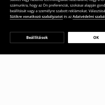
számunkra, hogy az Ön preferenciái, szokásai alapján gon
beállítását vagy a személyre szabott reklámokat. Választásá
Sütikre vonatkozó szabályzatot
és az
Adatvédelmi szabá
Beállítások
OK
Más vásárlók is választ