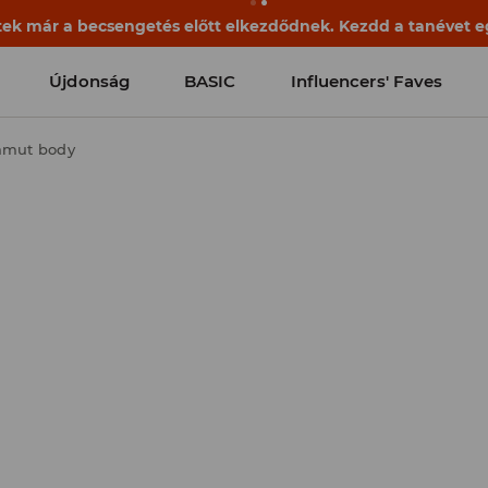
ek már a becsengetés előtt elkezdődnek. Kezdd a tanévet egy
Újdonság
BASIC
Influencers' Faves
amut body