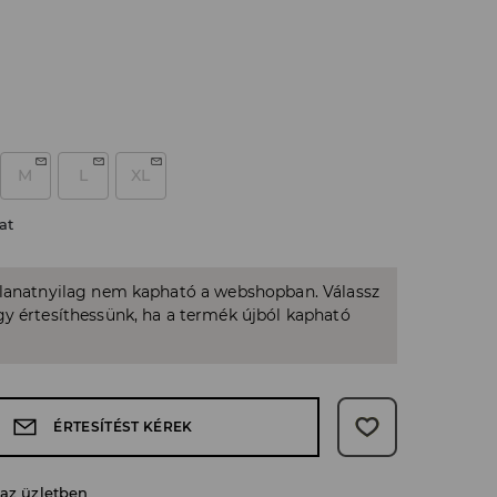
M
L
XL
at
llanatnyilag nem kapható a webshopban. Válassz
y értesíthessünk, ha a termék újból kapható
ÉRTESÍTÉST KÉREK
 az üzletben