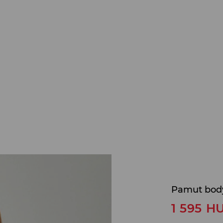
Pamut bod
1 595
H