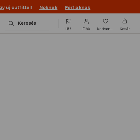
 új outfittel!
Nőknek
Férfiaknak
Keresés
HU
Fiók
Kedvencek
Kosár