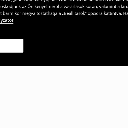
doskodjunk az Ön kényelméről a vásárlások során, valamint a kín
t bármikor megváltoztathatja a „Beállítások” opcióra kattintva. H
lyzatot
.
ották