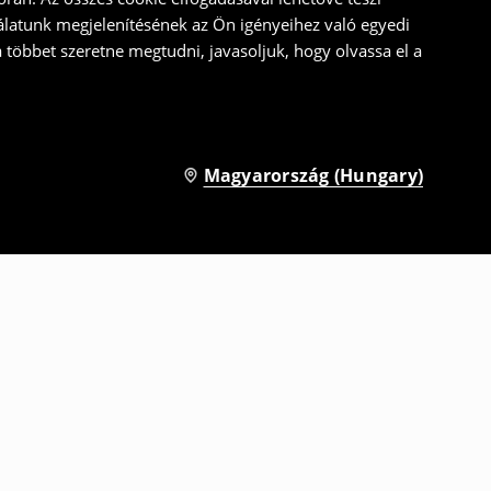
álatunk megjelenítésének az Ön igényeihez való egyedi
a többet szeretne megtudni, javasoljuk, hogy olvassa el a
Magyarország (Hungary)