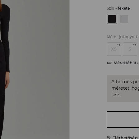
Szín
-
fekete
Méret
(elfogyott)
XS
S
Mérettábláz
A termék pi
méretet, hog
lesz.
Elérhetőség