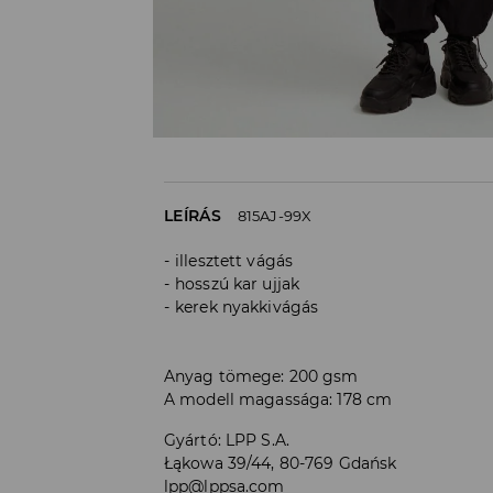
LEÍRÁS
815AJ-99X
illesztett vágás
hosszú kar ujjak
kerek nyakkivágás
Anyag tömege: 200 gsm
A modell magassága: 178 cm
Gyártó
:
LPP S.A.
Łąkowa 39/44, 80-769 Gdańsk
lpp@lppsa.com